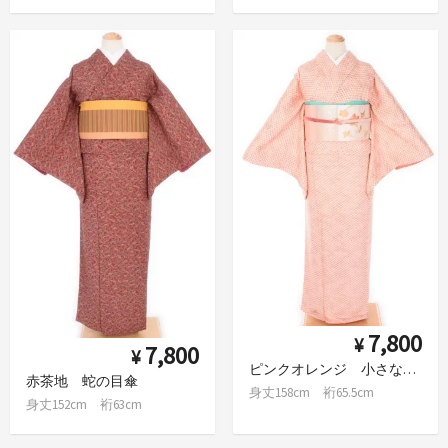
7,800
¥
7,800
¥
ピンクオレンジ 小さな菊花
赤茶地 蛇の目傘
身丈158cm 裄65.5cm
身丈152cm 裄63cm