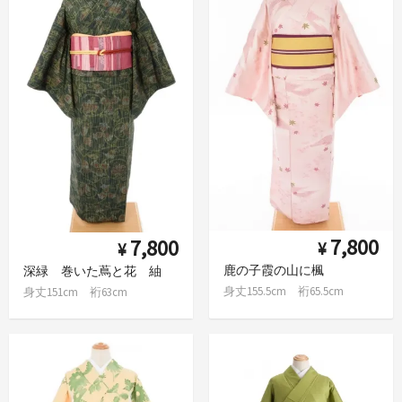
7,800
7,800
¥
¥
鹿の子霞の山に楓
深緑 巻いた蔦と花 紬
身丈155.5cm 裄65.5cm
身丈151cm 裄63cm