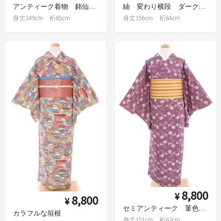
アンティーク着物 銘仙 キラキラダイヤ柄
紬 変わり横段 ダークカラー
身丈149cm 裄65cm
身丈156cm 裄64cm
8,800
¥
8,800
¥
セミアンティーク 菫色の地に葉と実
カラフルな垣根
身丈151cm 裄62cm