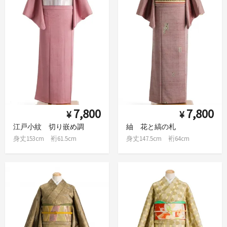
7,800
7,800
¥
¥
江戸小紋 切り嵌め調
紬 花と縞の札
身丈153cm 裄61.5cm
身丈147.5cm 裄64cm