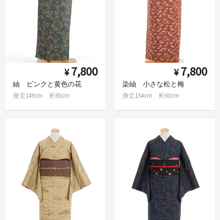
7,800
7,800
¥
¥
紬 ピンクと黄色の花
染紬 小さな松と梅
身丈149cm 裄65cm
身丈154cm 裄63cm