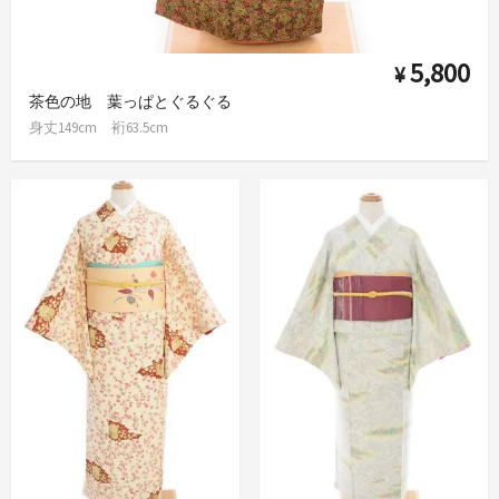
5,800
¥
茶色の地 葉っぱとぐるぐる
身丈149cm 裄63.5cm