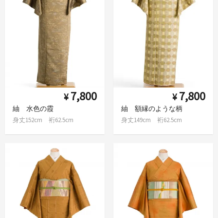
7,800
7,800
¥
¥
紬 水色の霞
紬 額縁のような柄
身丈152cm 裄62.5cm
身丈149cm 裄62.5cm