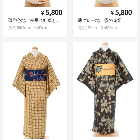
5,800
5,800
¥
¥
薄卵色地 枝垂れ紅葉と御所車
薄グレー地 霞の花畑
身丈150.5cm 裄63cm
身丈153cm 裄62.5cm