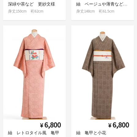
深緑や茶など 更紗文様
紬 ベージュや薄青などの格子
身丈150cm 裄62cm
身丈148cm 裄61.5cm
6,800
6,800
¥
¥
紬 レトロタイル風 亀甲
紬 亀甲と小花