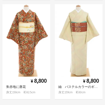
8,800
8,800
¥
¥
朱赤地に唐花
紬 パステルカラーのギザギザライン
身丈150cm 裄62.5cm
身丈159cm 裄63cm