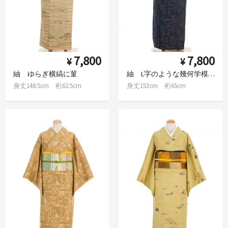
7,800
7,800
¥
¥
紬 ゆらぎ横縞に菫
紬 L字のような幾何学模様
身丈148.5cm 裄62.5cm
身丈153cm 裄65cm