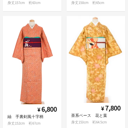
身丈157cm 裄63cm
身丈150cm 裄65cm
7,800
6,800
¥
¥
茶系ベース 花と葉
紬 手裏剣風十字柄
身丈153cm 裄64.5cm
身丈152cm 裄67cm