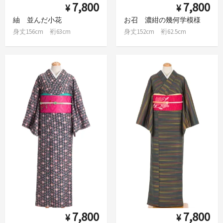
7,800
7,800
¥
¥
紬 並んだ小花
お召 濃紺の幾何学模様
身丈156cm 裄63cm
身丈152cm 裄62.5cm
7,800
7,800
¥
¥