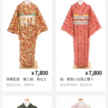
7,800
7,800
¥
¥
赤煉瓦色 菊と穂 鳥など
紬 黄色いお花と蝶々
身丈157cm 裄65cm
身丈153.5cm 裄62.5cm