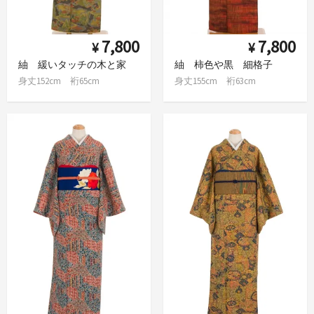
7,800
7,800
¥
¥
紬 緩いタッチの木と家
紬 柿色や黒 細格子
身丈152cm 裄65cm
身丈155cm 裄63cm