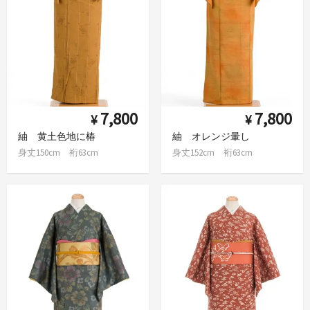
7,800
7,800
¥
¥
紬 黄土色地に椿
紬 オレンジ暈し
身丈150cm 裄63cm
身丈152cm 裄63cm