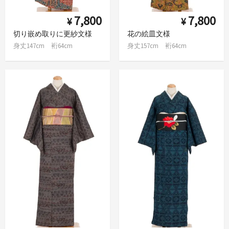
7,800
7,800
¥
¥
切り嵌め取りに更紗文様
花の絵皿文様
身丈147cm 裄64cm
身丈157cm 裄64cm