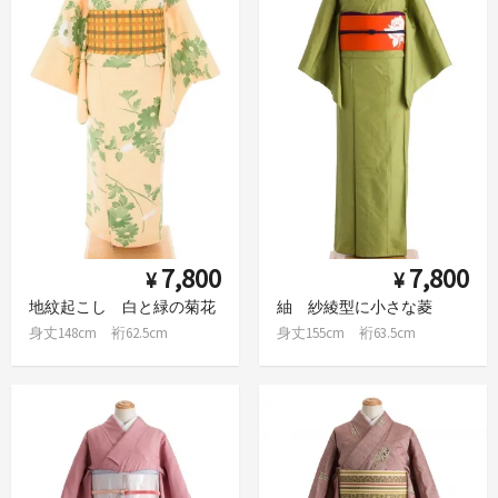
7,800
7,800
¥
¥
地紋起こし 白と緑の菊花
紬 紗綾型に小さな菱
身丈148cm 裄62.5cm
身丈155cm 裄63.5cm