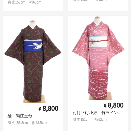
身丈153cm 裄61cm
8,800
¥
8,800
¥
付け下げ小紋 竹ラインと花
紬 蜀江重ね
身丈151cm 裄62cm
身丈158.5cm 裄63.5cm