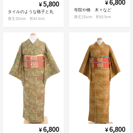
6,800
¥
5,800
¥
寺院や橋 木々など
タイルのような格子と丸
身丈151cm 裄62.5cm
身丈151cm 裄61.5cm
6,800
6,800
¥
¥