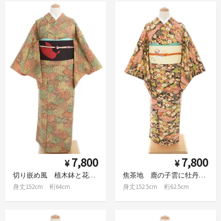
7,800
7,800
¥
¥
切り嵌め風 植木鉢と花など
焦茶地 鹿の子雲に牡丹や菊など
身丈152cm 裄64cm
身丈152.5cm 裄62.5cm