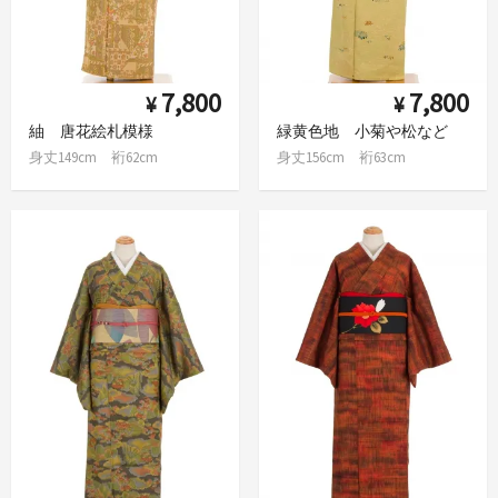
7,800
7,800
¥
¥
紬 唐花絵札模様
緑黄色地 小菊や松など
身丈149cm 裄62cm
身丈156cm 裄63cm