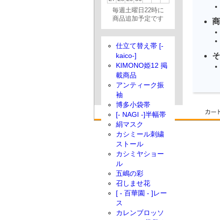
毎週土曜日22時に
商品追加予定です
商
仕立て替え帯 [-
そ
kaico-]
KIMONO姫12 掲
載商品
アンティーク振
袖
博多小袋帯
[- NAGI -]半幅帯
絹マスク
カシミール刺繍
ストール
カシミヤショー
ル
五嶋の彩
召しませ花
[ - 百華園 - ]レー
ス
カレンブロッソ