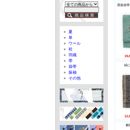
夏
単
ウール
袷
羽織
19
帯
縞
袋帯
振袖
その他
12
横