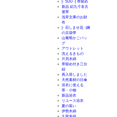
[- SUU -] 帯留め
新品 絽九寸名古
屋帯
浅草文庫のお財
布
[- 召しませ花 -]麻
の京袋帯
山葡萄かごバッ
グ
アウトレット
洗えるきもの
片貝木綿
帯留め付き三分
紐
再入荷しました
天然素材の日傘
浴衣に使える
帯・小物
新品浴衣
リユース浴衣
夏の装い
伊勢木綿
久留米絣