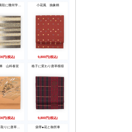
京袋帯 横段に幾何学模様
小花風 抽象柄
800円(税込)
9,800円(税込)
車 山科春宣
格子に変わり唐草模様
800円(税込)
9,800円(税込)
袋帯●道長取りに唐草や鳥紋など
袋帯●花と御所車