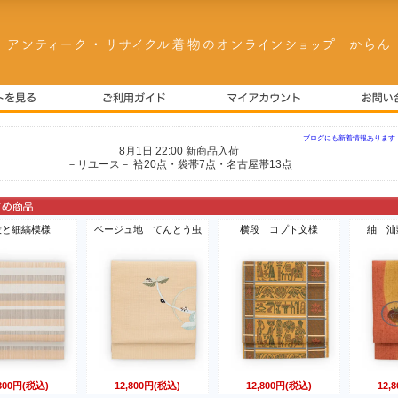
ブログにも新着情報あります
8月1日 22:00 新商品入荷
－リユース－ 袷20点・袋帯7点・名古屋帯13点
段と細縞模様
ベージュ地 てんとう虫
横段 コプト文様
紬 汕
,800円(税込)
12,800円(税込)
12,800円(税込)
12,