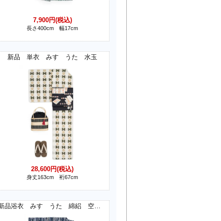
7,900円(税込)
長さ400cm 幅17cm
新品 単衣 みすゞうた 水玉
28,600円(税込)
身丈163cm 裄67cm
新品浴衣 みすゞうた 綿絽 空いろの花