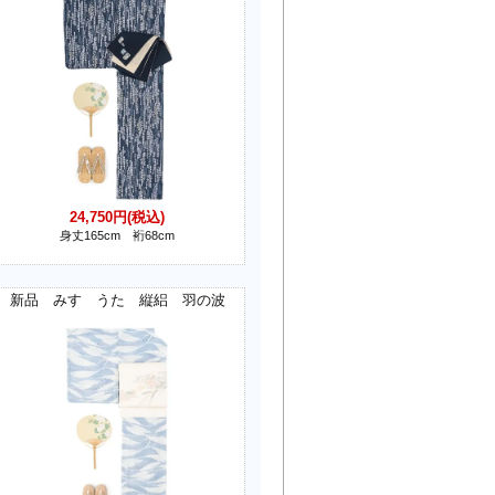
24,750円(税込)
身丈165cm 裄68cm
新品 みすゞうた 縦絽 羽の波