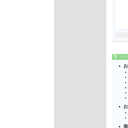
お
お
商