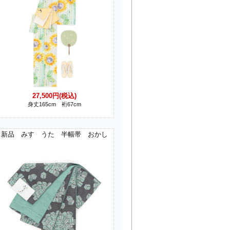
27,500円(税込)
身丈165cm 裄67cm
新品 みすゞうた 半幅帯 おかし