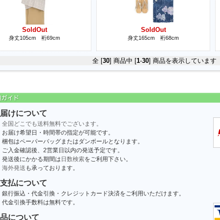
SoldOut
SoldOut
身丈105cm 裄69cm
身丈165cm 裄68cm
全 [
30
] 商品中 [
1
-
30
] 商品を表示しています
届けについて
全国どこでも送料無料でございます。
お届け希望日・時間帯の指定が可能です。
梱包はペーパーバッグまたはダンボールとなります。
ご入金確認後、2営業日以内の発送予定です。
発送後にかかる期間は
日数検索
をご利用下さい。
海外発送
も承っております。
支払について
銀行振込・代金引換・クレジットカード決済をご利用いただけます。
代金引換手数料は無料です。
品について