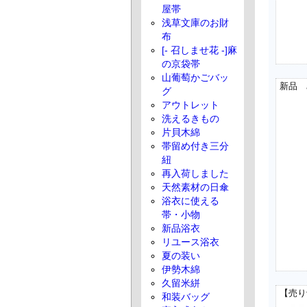
屋帯
浅草文庫のお財
布
[- 召しませ花 -]麻
の京袋帯
山葡萄かごバッ
グ
アウトレット
洗えるきもの
片貝木綿
帯留め付き三分
紐
再入荷しました
天然素材の日傘
浴衣に使える
帯・小物
新品浴衣
リユース浴衣
夏の装い
伊勢木綿
久留米絣
和装バッグ