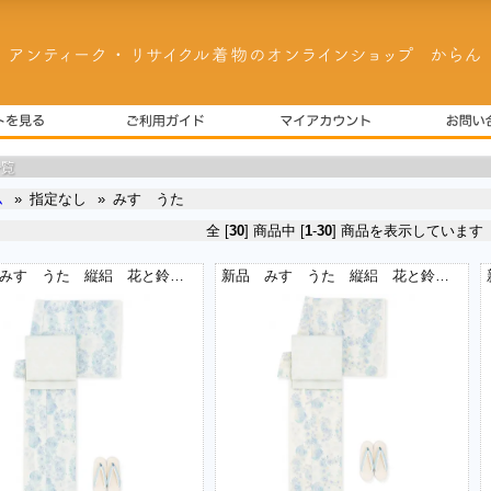
ム
»
指定なし
»
みすゞうた
全 [
30
] 商品中 [
1
-
30
] 商品を表示しています
新品 みすゞうた 縦絽 花と鈴 白青
新品 みすゞうた 縦絽 花と鈴 薄黄