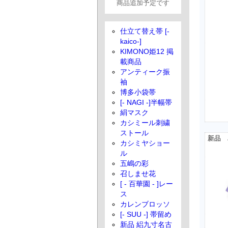
商品追加予定です
仕立て替え帯 [-
kaico-]
KIMONO姫12 掲
載商品
アンティーク振
袖
博多小袋帯
[- NAGI -]半幅帯
絹マスク
カシミール刺繍
ストール
カシミヤショー
ル
五嶋の彩
召しませ花
[ - 百華園 - ]レー
ス
カレンブロッソ
[- SUU -] 帯留め
新品 絽九寸名古