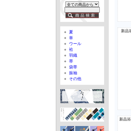
新品
夏
単
ウール
袷
羽織
帯
袋帯
振袖
その他