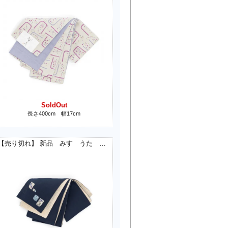
SoldOut
長さ400cm 幅17cm
【売り切れ】 新品 みすゞうた 麻半幅帯 朝顔