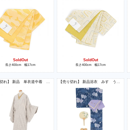
SoldOut
SoldOut
長さ400cm 幅17cm
長さ400cm 幅17cm
【売り切れ】 新品 単衣道中着 みすゞうた 淡雪 セピア
【売り切れ】 新品浴衣 みすゞうた 綿絽 金魚