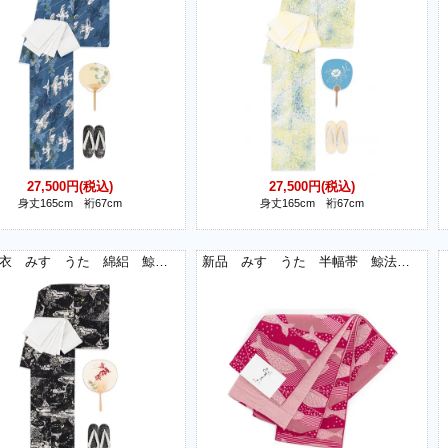
27,500円(税込)
27,500円(税込)
身丈165cm 裄67cm
身丈165cm 裄67cm
新品浴衣 みすゞうた 綿絽 鯨法会
新品 みすゞうた 半幅帯 鯨法会 赤