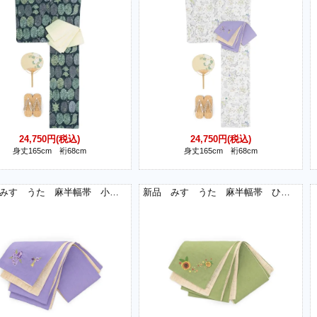
24,750円(税込)
24,750円(税込)
身丈165cm 裄68cm
身丈165cm 裄68cm
新品 みすゞうた 麻半幅帯 小鳥と花
新品 みすゞうた 麻半幅帯 ひまわり