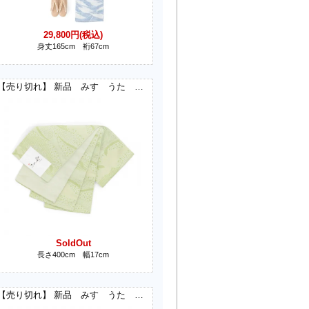
29,800円(税込)
身丈165cm 裄67cm
【売り切れ】 新品 みすゞうた 半幅帯 鯨法会 黄緑
SoldOut
長さ400cm 幅17cm
【売り切れ】 新品 みすゞうた 半幅帯 金米糖の夢 グレー