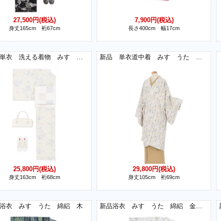
27,500円(税込)
7,900円(税込)
身丈165cm 裄67cm
長さ400cm 幅17cm
新品 単衣 洗える着物 みすゞうた 私と小鳥と鈴と
新品 単衣道中着 みすゞうた 淡雪 パステル
25,800円(税込)
29,800円(税込)
身丈163cm 裄68cm
身丈105cm 裄69cm
浴衣 みすゞうた 綿絽 木
新品浴衣 みすゞうた 綿絽 金米糖の夢