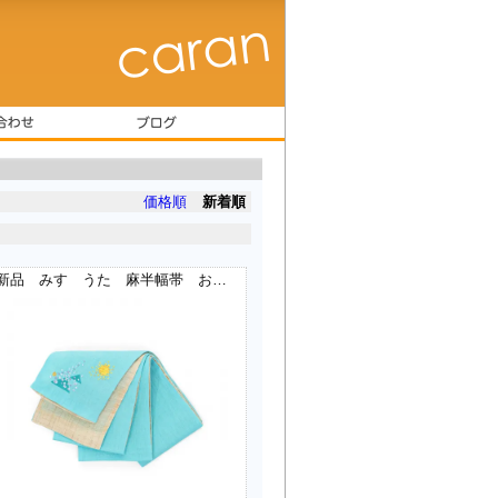
価格順
新着順
新品 みすゞうた 麻半幅帯 お日さん、雨さん