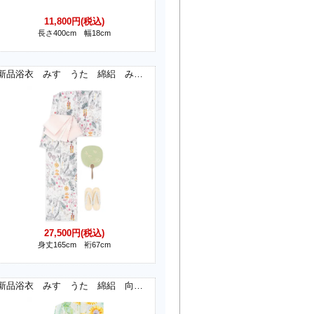
11,800円(税込)
長さ400cm 幅18cm
新品浴衣 みすゞうた 綿絽 みんなを好きに
27,500円(税込)
身丈165cm 裄67cm
新品浴衣 みすゞうた 綿絽 向日葵