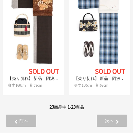
SOLD OUT
SOLD OUT
【売り切れ】 新品 阿波しじら 焦げ茶ツートン
【売り切れ】 新品 阿波しじら ブルーチェック
身丈160cm 裄68cm
身丈160cm 裄68cm
23
1
23
商品中
-
商品
前へ
次へ