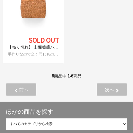
SOLD OUT
【売り切れ】 山葡萄籠バッグ 網代編み（小）
手作りなので全く同じものはありません
6
1
6
商品中
-
商品
前へ
次へ
ほかの商品を探す