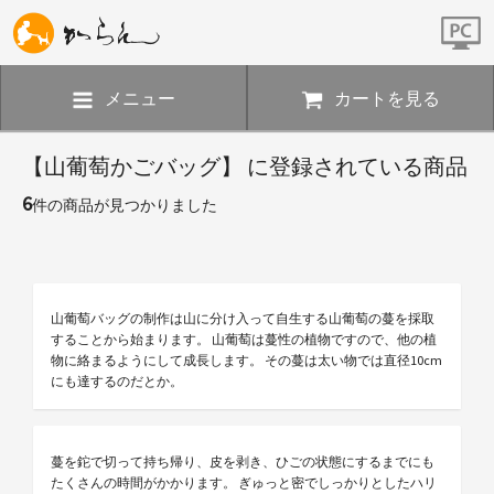
メニュー
カートを見る
【山葡萄かごバッグ】 に登録されている商品
6
件の商品が見つかりました
山葡萄バッグの制作は山に分け入って自生する山葡萄の蔓を採取
することから始まります。 山葡萄は蔓性の植物ですので、他の植
物に絡まるようにして成長します。 その蔓は太い物では直径10cm
にも達するのだとか。
蔓を鉈で切って持ち帰り、皮を剥き、ひごの状態にするまでにも
たくさんの時間がかかります。 ぎゅっと密でしっかりとしたハリ