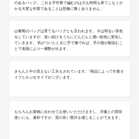
のあるバッグ。 これを手作業で編むのは力も時間も果てしなくか
かる大変な作業であることは想像に難くありません。
山葡萄のバッグは育てるバッグとも言われます。 今は明るい茶色
をしていますが、使い続けるうちにどんどんと濃い飴色に変化し
ていきます。 気がついたときに手で撫でれば、手の脂が馴染むこ
とで表面により一層艶が出ます。
きちんと中の見えない工夫もされています。*商品によって巾着タ
イプとかぶせタイプがございます。
もちろんお着物に合わせてお使いいただけますし、洋服との普段
使いにも。素朴ですが、質の良い贅沢を感じることができます。