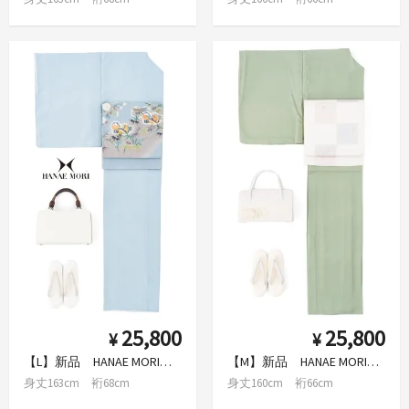
25,800
25,800
¥
¥
【L】新品 HANAE MORI 洗える色無地 無紋 アイスブルー
【M】新品 HANAE MORI 洗える色無地 紗 柳染
身丈163cm 裄68cm
身丈160cm 裄66cm