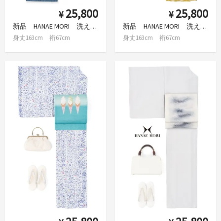
25,800
25,800
¥
¥
新品 HANAE MORI 洗える単衣着物 格子 青
新品 HANAE MORI 洗える夏着物 紗 ギザギザライン
身丈163cm 裄67cm
身丈163cm 裄67cm