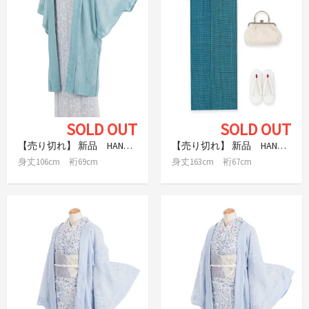
SOLD OUT
SOLD OUT
【売り切れ】 新品 HANAE MORI 紗 薄羽織 萩 薄緑
【売り切れ】 新品 HANAE MORI 洗える単衣着物 格子 緑
身丈106cm 裄69cm
身丈163cm 裄67cm