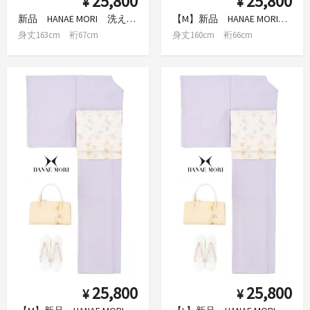
25,800
25,800
¥
¥
新品 HANAE MORI 洗える夏着物 紗 花更紗
【M】新品 HANAE MORI 洗える色無地 無紋 グレー
身丈163cm 裄67cm
身丈160cm 裄66cm
25,800
25,800
¥
¥