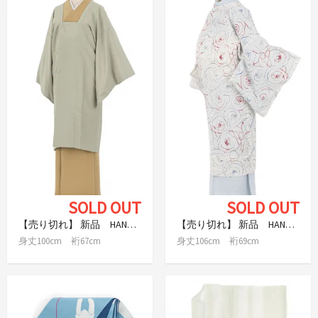
SOLD OUT
SOLD OUT
【売り切れ】 新品 HANAE MORI ロング道中着 M
【売り切れ】 新品 HANAE MORI 紗 薄羽織 薔薇
身丈100cm 裄67cm
身丈106cm 裄69cm