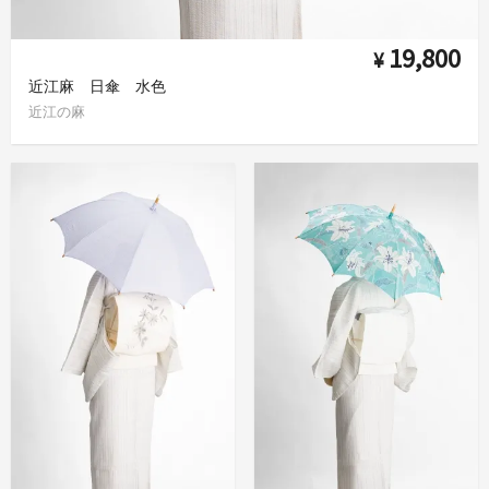
19,800
¥
近江麻 日傘 水色
近江の麻