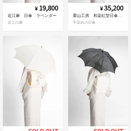
19,800
35,200
¥
¥
近江麻 日傘 ラベンダー
栗山工房 和染紅型日傘 カサブランカ
近江の麻
手染めの日傘