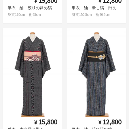
19,800
12,800
¥
¥
単衣 紬 絞りの斜め縞
単衣 紬 暈し縞 裄長 ゆったりサイズ
身丈160cm 裄65cm
身丈150.5cm 裄70.5cm
15,800
12,800
¥
¥