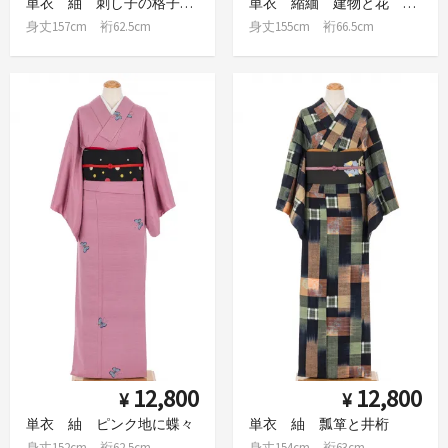
単衣 紬 刺し子の格子模様
単衣 縮緬 建物と花 読本など
身丈157cm 裄62.5cm
身丈155cm 裄66.5cm
12,800
12,800
¥
¥
単衣 紬 ピンク地に蝶々
単衣 紬 瓢箪と井桁
身丈152cm 裄62.5cm
身丈154cm 裄63cm