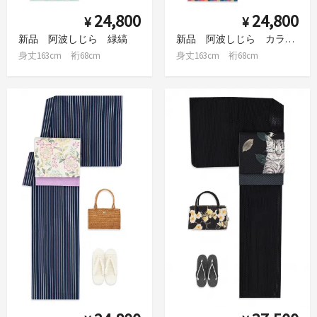
24,800
24,800
¥
¥
新品 阿波しじら 緑縞
新品 阿波しじら カラフル格子
身丈163cm 裄68cm
身丈163cm 裄68cm