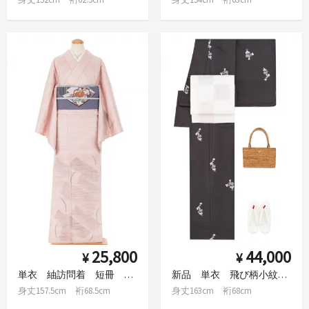
25,800
44,000
¥
¥
単衣 紬訪問着 短冊 作家物
新品 単衣 飛び柄小紋 瓢箪 黒檀
身丈157.5cm 裄68.5cm
身丈163cm 裄68cm