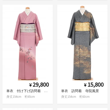
29,800
15,800
¥
¥
単衣 付け下げ訪問着 ドロンワーク 枝花
単衣 訪問着 寺院風景
身丈154cm 裄65cm
身丈154cm 裄63cm