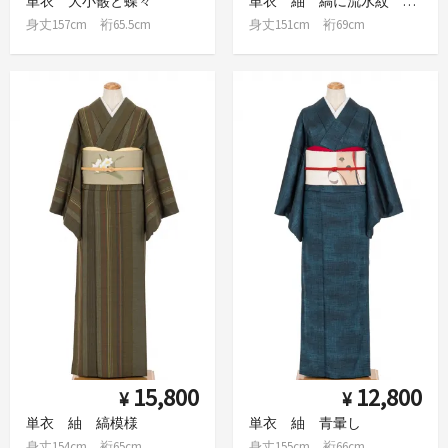
単衣 大小霰と蝶々
単衣 紬 縞に流水紋 ゆったりサイズ
身丈157cm 裄65.5cm
身丈151cm 裄69cm
15,800
12,800
¥
¥
単衣 紬 縞模様
単衣 紬 青暈し
身丈154cm 裄65cm
身丈155cm 裄66cm