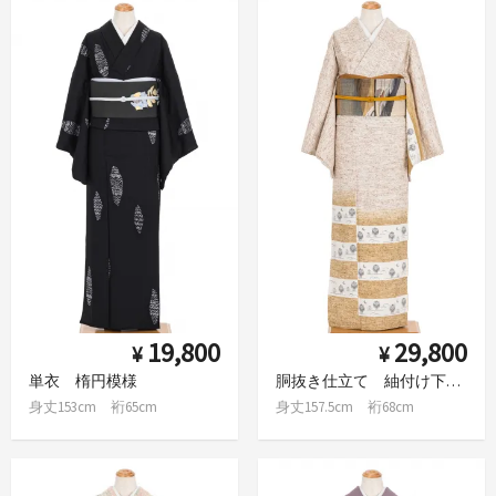
19,800
29,800
¥
¥
単衣 楕円模様
胴抜き仕立て 紬付け下げ 月とふくろう
身丈153cm 裄65cm
身丈157.5cm 裄68cm