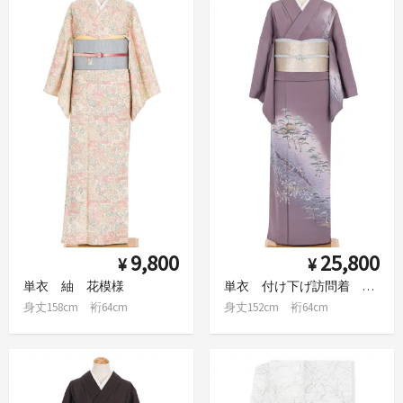
9,800
25,800
¥
¥
単衣 紬 花模様
単衣 付け下げ訪問着 川下り模様
身丈158cm 裄64cm
身丈152cm 裄64cm