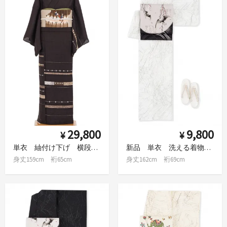
29,800
9,800
¥
¥
単衣 紬付け下げ 横段模様 ゆったりサイズ
新品 単衣 洗える着物 氷割れ模様 白
身丈159cm 裄65cm
身丈162cm 裄69cm