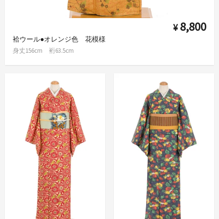
8,800
¥
袷ウール●オレンジ色 花模様
身丈156cm 裄63.5cm