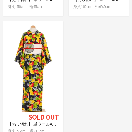
身丈156cm 裄65cm
身丈162cm 裄65.5cm
SOLD OUT
【売り切れ】 単ウール●カラフルな桐
身丈155cm 裄63.5cm