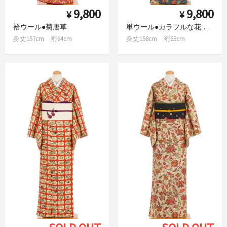
9,800
9,800
¥
¥
袷ウール●菊唐草
単ウール●カラフルな花模様
身丈157cm 裄64cm
身丈158cm 裄65cm