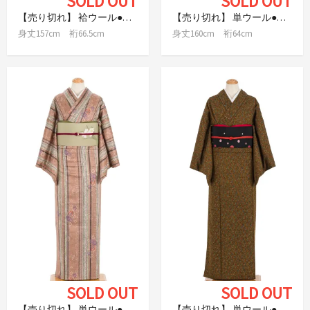
SOLD OUT
SOLD OUT
【売り切れ】 袷ウール●丸窓に花
【売り切れ】 単ウール●レトロな唐花模様
身丈157cm 裄66.5cm
身丈160cm 裄64cm
SOLD OUT
SOLD OUT
【売り切れ】 単ウール●花と鳥
【売り切れ】 単ウール●キャメルブラウンに小花模様