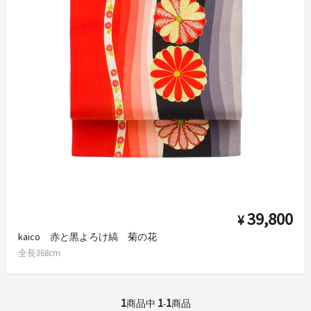
39,800
¥
kaico 赤と黒よろけ縞 菊の花
全長368cm
1
1
1
商品中
-
商品