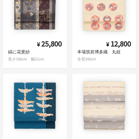
25,800
12,800
¥
¥
縞に花更紗
本場筑前博多織 丸紋
長さ360cm 幅31cm
全長360cm