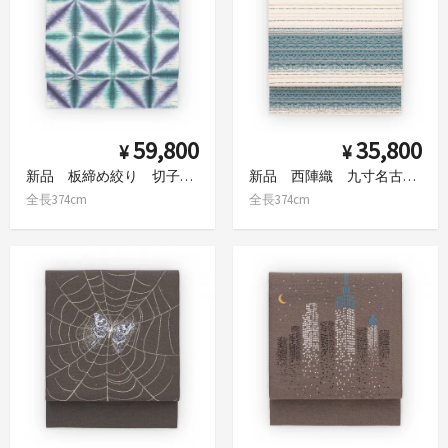
59,800
35,800
¥
¥
新品 板締め絞り 切子 緑青×紫 九寸名古屋帯
新品 西陣織 九寸名古屋帯
全長374cm
全長374cm