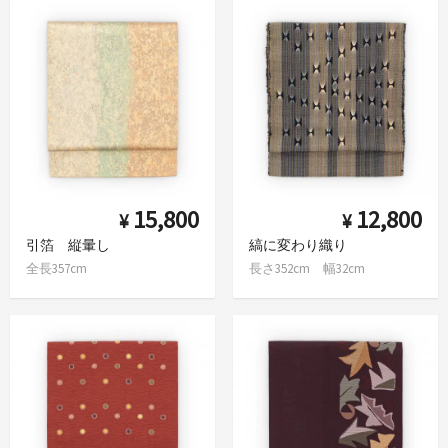
15,800
12,800
¥
¥
引箔 縦暈し
縞に変わり織り
全長357cm
長さ352cm 幅32cm