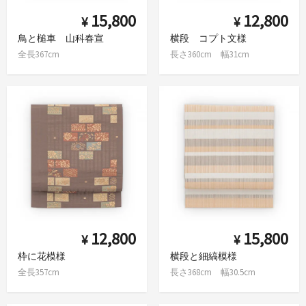
15,800
12,800
¥
¥
鳥と槌車 山科春宣
横段 コプト文様
全長367cm
長さ360cm 幅31cm
12,800
15,800
¥
¥
枠に花模様
横段と細縞模様
全長357cm
長さ368cm 幅30.5cm