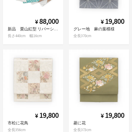
88,000
19,800
¥
¥
新品 栗山紅型 リバーシブル半幅帯 百合牡丹
グレー地 麻の葉模様
長さ440cm 幅16cm
全長370cm
19,800
19,800
¥
¥
市松に花鳥
菱に花
全長356cm
全長373cm