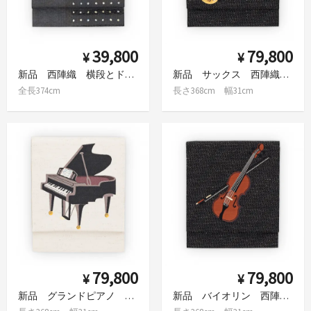
39,800
79,800
¥
¥
新品 西陣織 横段とドット 九寸名古屋帯
新品 サックス 西陣織 八寸名古屋
全長374cm
長さ368cm 幅31cm
79,800
79,800
¥
¥
新品 グランドピアノ 西陣織 八寸名古屋
新品 バイオリン 西陣織 八寸名古屋