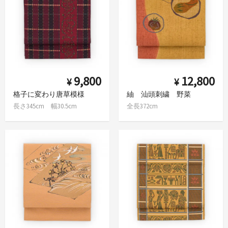
9,800
12,800
¥
¥
格子に変わり唐草模様
紬 汕頭刺繍 野菜
長さ345cm 幅30.5cm
全長372cm