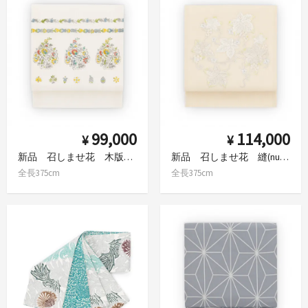
99,000
114,000
¥
¥
新品 召しませ花 木版染 花更紗
新品 召しませ花 縫(nui) 刺繍名古屋帯 蔓葡萄
全長375cm
全長375cm