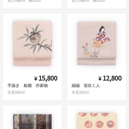
長さ368cm 幅31cm
長さ368cm 幅31cm
15,800
12,800
¥
¥
手描き 柘榴 作家物
縮緬 笛吹く人
全長360cm
全長333cm