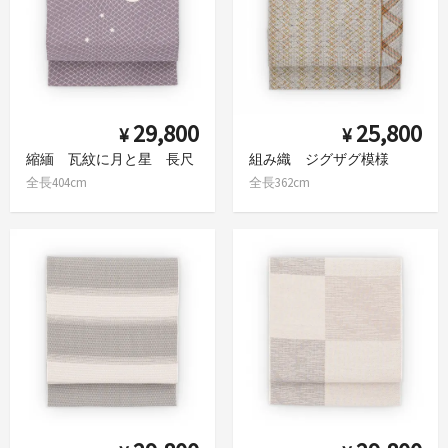
29,800
25,800
¥
¥
縮緬 瓦紋に月と星 長尺
組み織 ジグザグ模様
全長404cm
全長362cm