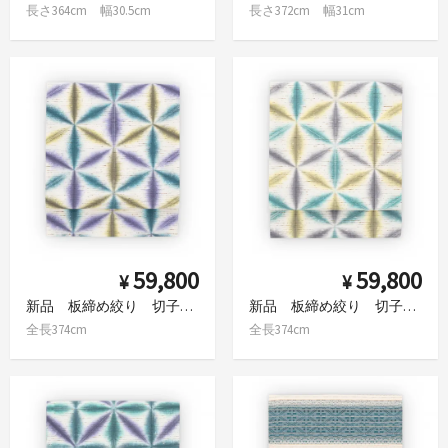
長さ364cm 幅30.5cm
長さ372cm 幅31cm
59,800
59,800
¥
¥
新品 板締め絞り 切子 緑青×黄色×紫 九寸名古屋帯
新品 板締め絞り 切子 三色 九寸名古屋帯
全長374cm
全長374cm