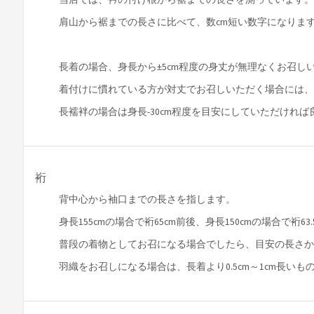
肩山から裾までの長さに比べて、数cm短い数字になりま
長着の場合、身長から±5cm程度の身丈が無理なくお召し
着付けに慣れている方が対丈でお召しいただく場合には、身
長襦袢の場合は身長-30cm程度を目安にしていただけれ
裄
背中心から袖口までの長さを指します。
身長155cmの場合で裄65cm前後、身長150cmの場合で裄6
普段の着物としてお召になる場合でしたら、目安の長さから
羽織をお召しになる場合は、長着より0.5cm～1cm長い