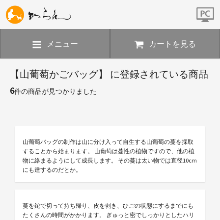
メニュー
カートを見る
【山葡萄かごバッグ】 に登録されている商品
6
件の商品が見つかりました
山葡萄バッグの制作は山に分け入って自生する山葡萄の蔓を採取
することから始まります。 山葡萄は蔓性の植物ですので、他の植
物に絡まるようにして成長します。 その蔓は太い物では直径10cm
にも達するのだとか。
蔓を鉈で切って持ち帰り、皮を剥き、ひごの状態にするまでにも
たくさんの時間がかかります。 ぎゅっと密でしっかりとしたハリ