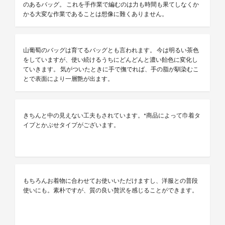
のあるバッグ。 これを手作業で編むのは力も時間も果てしなくか
かる大変な作業であることは想像に難くありません。
山葡萄のバッグは育てるバッグとも言われます。 今は明るい茶色
をしていますが、使い続けるうちにどんどんと濃い飴色に変化し
ていきます。 気がついたときに手で撫でれば、手の脂が馴染むこ
とで表面により一層艶が出ます。
きちんと中の見えない工夫もされています。*商品によって巾着タ
イプとかぶせタイプがございます。
もちろんお着物に合わせてお使いいただけますし、洋服との普段
使いにも。素朴ですが、質の良い贅沢を感じることができます。