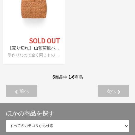
SOLD OUT
【売り切れ】 山葡萄籠バッグ 網代編み（小）
手作りなので全く同じものはありません
6
1
6
商品中
-
商品
前へ
次へ
ほかの商品を探す