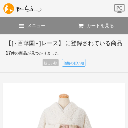
メニュー
カートを見る
【[ - 百華園 - ]レース】 に登録されている商品
17
件の商品が見つかりました
新しい順
価格の低い順