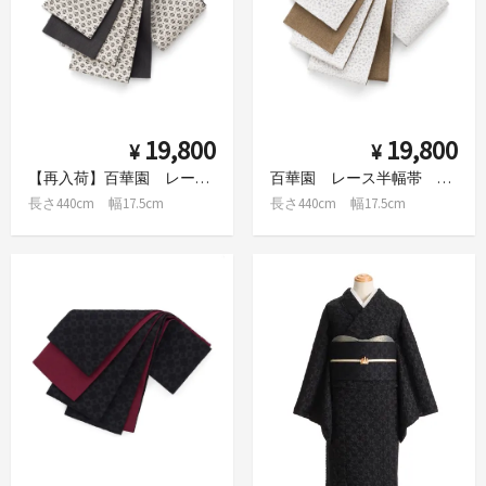
19,800
19,800
¥
¥
【再入荷】百華園 レース半幅帯 花繋ぎ 白×墨黒
百華園 レース半幅帯 花繋ぎ 白
長さ440cm 幅17.5cm
長さ440cm 幅17.5cm