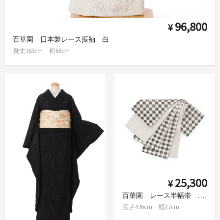
96,800
¥
百華園 日本製レース振袖 白
身丈163cm 裄68cm
25,300
¥
百華園 レース半幅帯 雲花
長さ426cm 幅17cm