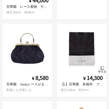
44,000
¥
百華園 レース着物 サークルレース
身丈163cm 裄68cm
8,580
14,300
¥
¥
百華園 2wayレースがま口バッグ Black
【L】百華園 長襦袢 ブラック
和装にも洋装にも
身丈129cm 裄67cm