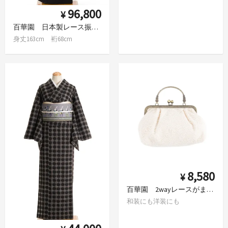
96,800
¥
百華園 日本製レース振袖 黒
身丈163cm 裄68cm
8,580
¥
百華園 2wayレースがま口バッグ White
和装にも洋装にも