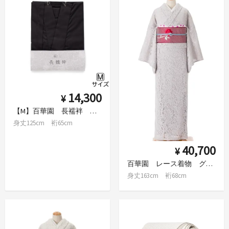
14,300
¥
【M】百華園 長襦袢 ブラック
身丈125cm 裄65cm
40,700
¥
百華園 レース着物 グレー
身丈163cm 裄68cm