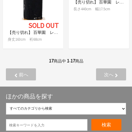
【売り切れ】 百華園 レース半幅帯 花繋ぎ 黒
長さ440cm 幅17.5cm
SOLD OUT
【売り切れ】 百華園 レース着物 ブラック
身丈163cm 裄68cm
17
1
17
商品中
-
商品
前へ
次へ
ほかの商品を探す
検索