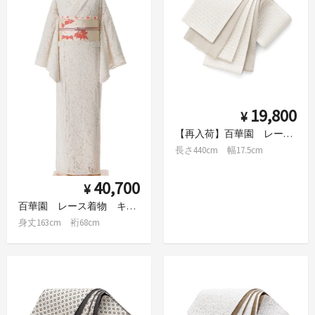
19,800
¥
【再入荷】百華園 レース半幅帯 花繋ぎ 白×サンドベージュ
長さ440cm 幅17.5cm
40,700
¥
百華園 レース着物 キナリ
身丈163cm 裄68cm