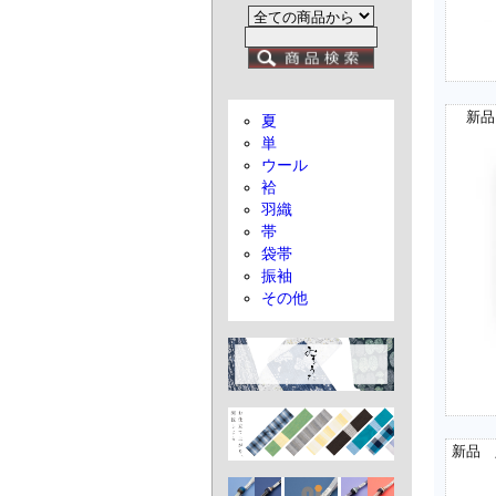
新品
夏
単
ウール
袷
羽織
帯
袋帯
振袖
その他