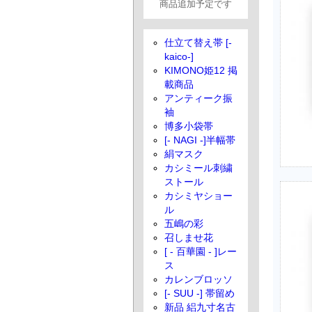
商品追加予定です
仕立て替え帯 [-
kaico-]
KIMONO姫12 掲
載商品
アンティーク振
袖
博多小袋帯
[- NAGI -]半幅帯
絹マスク
カシミール刺繍
ストール
カシミヤショー
ル
五嶋の彩
召しませ花
[ - 百華園 - ]レー
ス
カレンブロッソ
[- SUU -] 帯留め
新品 絽九寸名古