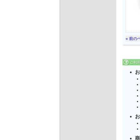
« 前の
お
お
商