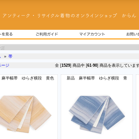
ム
»
帯
ページ
全 [
1529
] 商品中 [
61
-
90
] 商品を表示していま
 麻半幅帯 ゆらぎ横段 黄色
新品 麻半幅帯 ゆらぎ横段 青