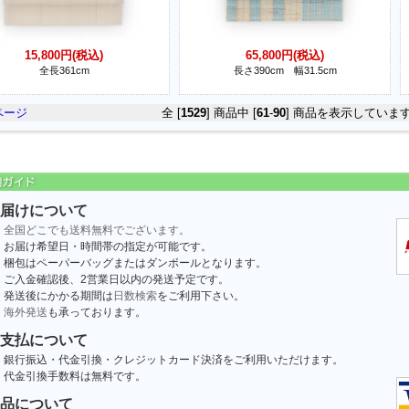
15,800円(税込)
65,800円(税込)
全長361cm
長さ390cm 幅31.5cm
ページ
全 [
1529
] 商品中 [
61
-
90
] 商品を表示していま
届けについて
全国どこでも送料無料でございます。
お届け希望日・時間帯の指定が可能です。
梱包はペーパーバッグまたはダンボールとなります。
ご入金確認後、2営業日以内の発送予定です。
発送後にかかる期間は
日数検索
をご利用下さい。
海外発送
も承っております。
支払について
銀行振込・代金引換・クレジットカード決済をご利用いただけます。
代金引換手数料は無料です。
品について