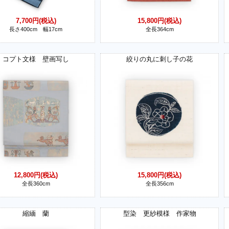
7,700円(税込)
15,800円(税込)
長さ400cm 幅17cm
全長364cm
コプト文様 壁画写し
絞りの丸に刺し子の花
12,800円(税込)
15,800円(税込)
全長360cm
全長356cm
縮緬 蘭
型染 更紗模様 作家物