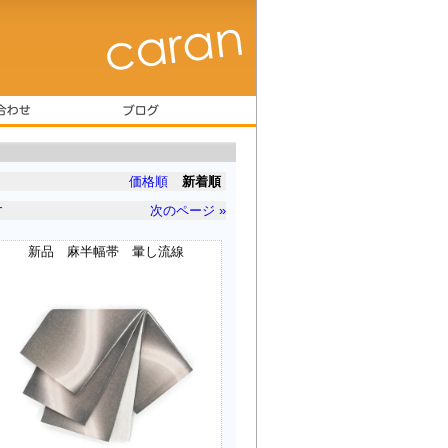
価格順
新着順
す
次のページ »
新品 麻半幅帯 暈し流線