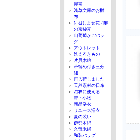
屋帯
浅草文庫のお財
布
[- 召しませ花 -]麻
の京袋帯
山葡萄かごバッ
グ
アウトレット
洗えるきもの
片貝木綿
帯留め付き三分
紐
再入荷しました
天然素材の日傘
浴衣に使える
帯・小物
新品浴衣
リユース浴衣
夏の装い
伊勢木綿
久留米絣
和装バッグ