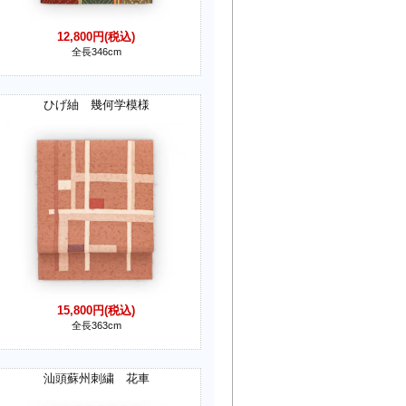
12,800円(税込)
全長346cm
ひげ紬 幾何学模様
15,800円(税込)
全長363cm
汕頭蘇州刺繍 花車