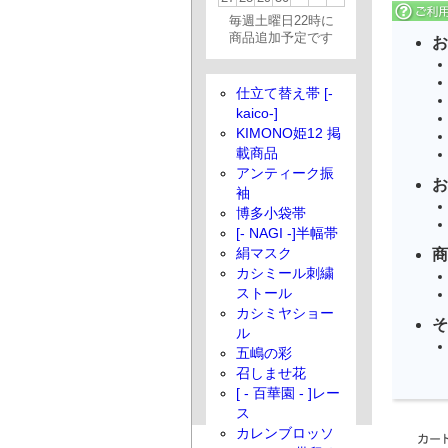
毎週土曜日22時に
商品追加予定です
お
仕立て替え帯 [-
kaico-]
KIMONO姫12 掲
載商品
アンティーク振
お
袖
博多小袋帯
[- NAGI -]半幅帯
商
絹マスク
カシミール刺繍
ストール
カシミヤショー
そ
ル
五嶋の彩
召しませ花
[ - 百華園 - ]レー
ス
カレンブロッソ