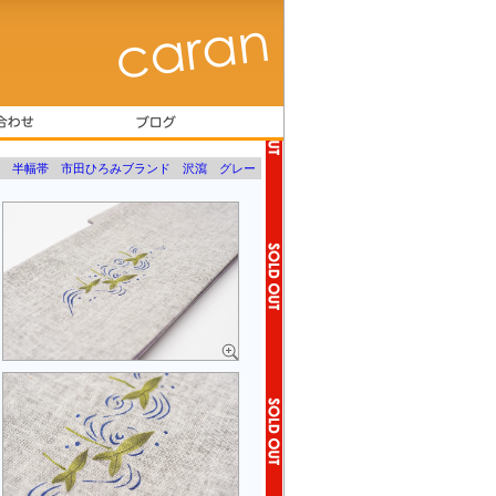
 半幅帯 市田ひろみブランド 沢瀉 グレー