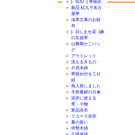
[- SUU -] 帯留め
新品 絽九寸名古
屋帯
浅草文庫のお財
布
[- 召しませ花 -]麻
の京袋帯
山葡萄かごバッ
グ
アウトレット
洗えるきもの
片貝木綿
帯留め付き三分
紐
再入荷しました
天然素材の日傘
浴衣に使える
帯・小物
新品浴衣
リユース浴衣
夏の装い
伊勢木綿
久留米絣