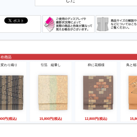
に変わり織り
引箔 縦暈し
枠に花模様
鳥と槌
,800円(税込)
15,800円(税込)
12,800円(税込)
15,