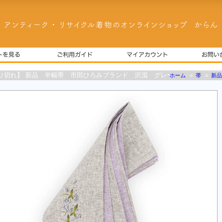
り切れ】 新品 半幅帯 市田ひろみブランド 沢瀉 グレー
ホーム
»
帯
»
新品