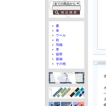
夏
単
ウール
袷
羽織
帯
袋帯
振袖
その他