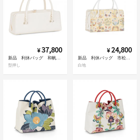
37,800
24,800
¥
¥
新品 利休バッグ 和帆布 白
新品 利休バッグ 市松に花 華丸紋
型押し
白地