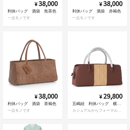
38,000
38,000
¥
¥
利休バッグ 酒袋 焦茶色
利休バッグ 酒袋 赤褐色
一点モノです
一点モノです
38,000
29,800
¥
¥
利休バッグ 酒袋 茶褐色
五嶋紐 利休バッグ 横長 茶
一点モノです
カジュアルからフォーマルまで