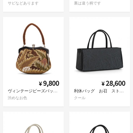
サビなどあります
裏は違う柄です
9,800
28,600
¥
¥
ヴィンテージビーズバッグ 葉と実
利休バッグ お召 ストライプと墨流し
渋めなお色
クール