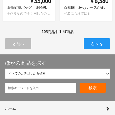
55,000
8,580
¥
¥
山葡萄籠バッグ 連続桝網代
百華園 2wayレースがま口バッグ White
手作りなので全く同じものはありません
和装にも洋装にも
103
1
47
商品中
-
商品
前へ
次へ
ほかの商品を探す
検索
ホーム