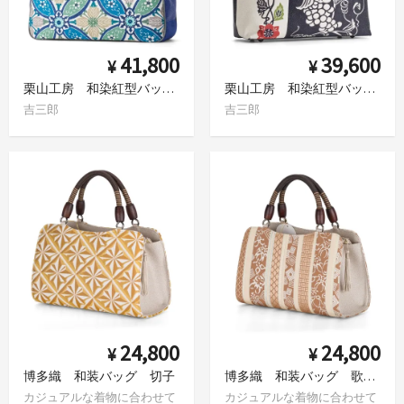
41,800
39,600
¥
¥
栗山工房 和染紅型バッグ 七宝
栗山工房 和染紅型バッグ 葡萄と花 白×紺
吉三郎
吉三郎
24,800
24,800
¥
¥
博多織 和装バッグ 切子
博多織 和装バッグ 歌舞伎好み
カジュアルな着物に合わせて
カジュアルな着物に合わせて