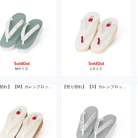
SoldOut
SoldOut
Mサイズ
Lサイズ
【売り切れ】 【M】カレンブロッソ 博多織 白 唐花
【売り切れ】 【S】カレンブロッソ スターダスト×葉模様