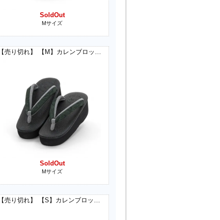
SoldOut
Mサイズ
【売り切れ】 【M】カレンブロッソ 黒 深緑葉模様 ギアナ
SoldOut
Mサイズ
【売り切れ】 【S】カレンブロッソ 博多織 黒 唐花