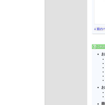
« 前の
お
お
商