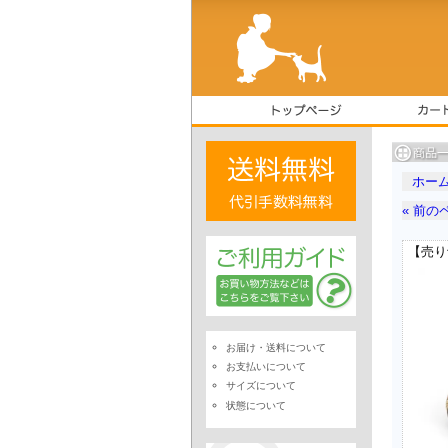
ホー
« 前の
お届け・送料について
お支払いについて
サイズについて
状態について