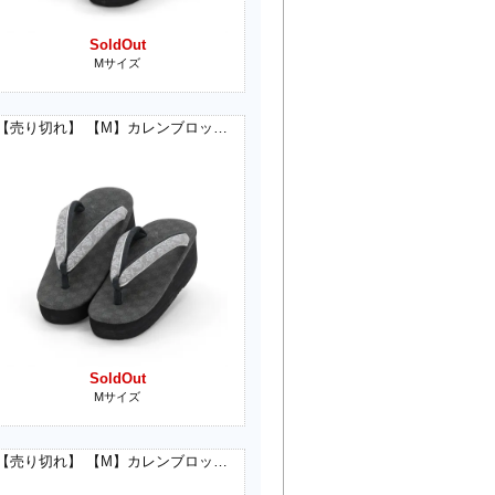
SoldOut
Mサイズ
【売り切れ】 【M】カレンブロッソ 博多織 墨黒市松 グレー 唐花
SoldOut
Mサイズ
【売り切れ】 【M】カレンブロッソ Feather 浅黄色×紺