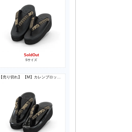
SoldOut
Sサイズ
【売り切れ】 【M】カレンブロッソ 博多織 エナメル黒 唐花