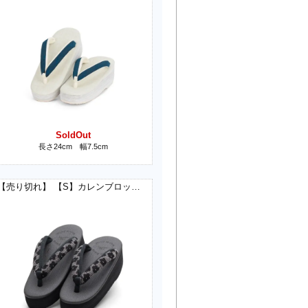
SoldOut
長さ24cm 幅7.5cm
【売り切れ】 【S】カレンブロッソ Flower 黒