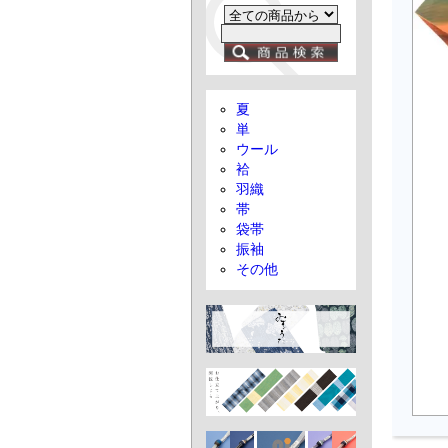
夏
単
ウール
袷
羽織
帯
袋帯
振袖
その他