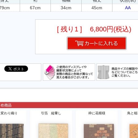
79cm
67cm
34cm
45cm
AA
[ 残り1 ]
6,800円(税込)
に変わり織り
引箔 縦暈し
枠に花模様
鳥と槌