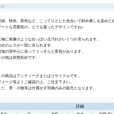
深緑、柿色、茶色など、こってりとした色合いで斜め暈しを染めた
アートな雰囲気の、とても凝ったデザインですね♪
左袖に画像のような白っぽい点汚れがいくつか見られます。
染めのムラが一部に見られます。
裏地の背中心に添ってうっすらと変色があります。
その他は状態良好です。
この商品はアンティークまたはリサイクルです。
ダメージ等よくご確認の上、ご注文下さい。
また、帯・小物等は付属せず羽織のみの販売となります。
詳細
身丈
裄
袖幅
袖丈
状態(表)