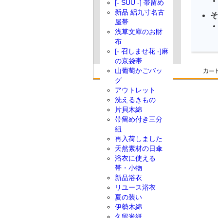
[- SUU -] 帯留め
新品 絽九寸名古
そ
屋帯
浅草文庫のお財
布
[- 召しませ花 -]麻
の京袋帯
山葡萄かごバッ
グ
アウトレット
洗えるきもの
片貝木綿
帯留め付き三分
紐
再入荷しました
天然素材の日傘
浴衣に使える
帯・小物
新品浴衣
リユース浴衣
夏の装い
伊勢木綿
久留米絣