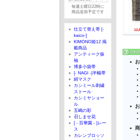
毎週土曜日22時に
商品追加予定です
仕立て替え帯 [-
12
kaico-]
KIMONO姫12 掲
載商品
アンティーク振
袖
お
博多小袋帯
[- NAGI -]半幅帯
絹マスク
カシミール刺繍
ストール
カシミヤショー
ル
お
五嶋の彩
召しませ花
[ - 百華園 - ]レー
商
ス
カレンブロッソ