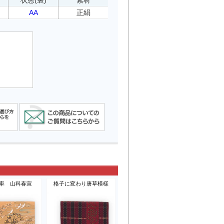
AA
正絹
車 山科春宣
格子に変わり唐草模様