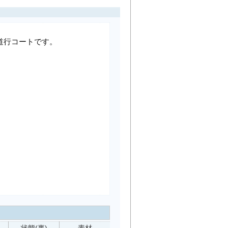
道行コートです。
状態(裏)
素材