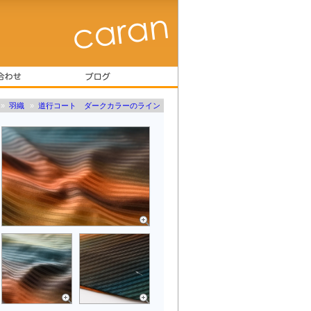
»
羽織
»
道行コート ダークカラーのライン