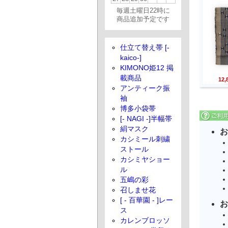
毎週土曜日22時に
商品追加予定です
仕立て替え帯 [-
kaico-]
KIMONO姫12 掲
載商品
12
アンティーク振
袖
博多小袋帯
[- NAGI -]半幅帯
絹マスク
お
カシミール刺繍
ストール
カシミヤショー
ル
五嶋の彩
召しませ花
[ - 百華園 - ]レー
お
ス
カレンブロッソ