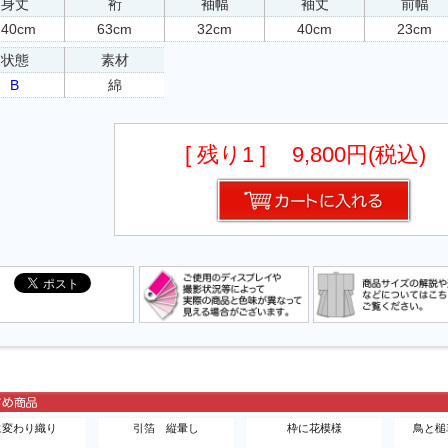
身丈
裄
袖幅
袖丈
前幅
140cm
63cm
32cm
40cm
23cm
状態
素材
B
綿
[ 残り1 ]
9,800円(税込)
に変わり織り
引箔 縦暈し
枠に花模様
鳥と槌