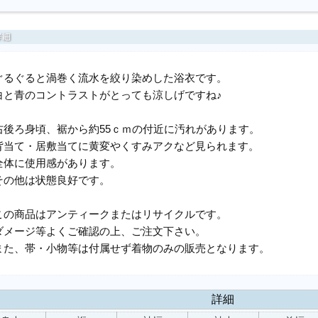
ぐるぐると渦巻く流水を絞り染めした浴衣です。
白と青のコントラストがとっても涼しげですね♪
右後ろ身頃、裾から約55ｃｍの付近に汚れがあります。
背当て・居敷当てに黄変やくすみアクなど見られます。
全体に使用感があります。
その他は状態良好です。
この商品はアンティークまたはリサイクルです。
ダメージ等よくご確認の上、ご注文下さい。
また、帯・小物等は付属せず着物のみの販売となります。
詳細