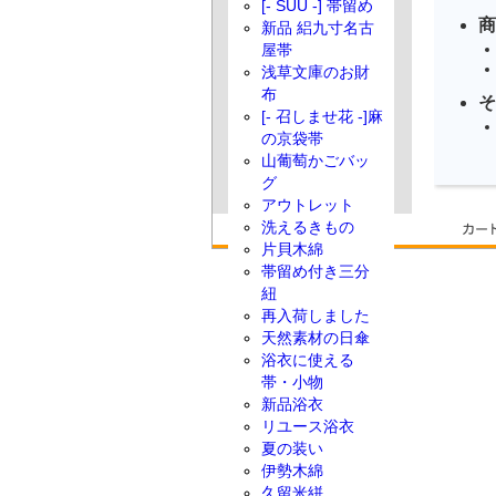
[- SUU -] 帯留め
商
新品 絽九寸名古
屋帯
浅草文庫のお財
布
そ
[- 召しませ花 -]麻
の京袋帯
山葡萄かごバッ
グ
アウトレット
洗えるきもの
片貝木綿
帯留め付き三分
紐
再入荷しました
天然素材の日傘
浴衣に使える
帯・小物
新品浴衣
リユース浴衣
夏の装い
伊勢木綿
久留米絣