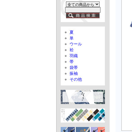
夏
単
ウール
袷
羽織
帯
袋帯
振袖
その他