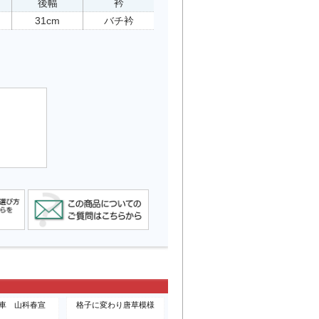
後幅
衿
31cm
バチ衿
車 山科春宣
格子に変わり唐草模様