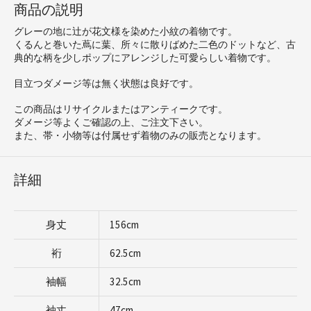
商品の説明
グレーの地に辻が花文様を染めた小紋の着物です。
くるんと巻いた蔦に葉、所々に散りばめた二色のドットなど、古
典的な柄を少しポップにアレンジした可愛らしい着物です。
目立つダメージ等は無く状態は良好です。
この商品はリサイクルまたはアンティークです。
ダメージ等よくご確認の上、ご注文下さい。
また、帯・小物等は付属せず着物のみの販売となります。
詳細
身丈
156cm
裄
62.5cm
袖幅
32.5cm
袖丈
47cm