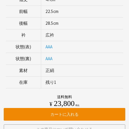
前幅
22.5cm
後幅
28.5cm
衿
広衿
状態(表)
AAA
状態(裏)
AAA
素材
正絹
在庫
残り1
送料無料
23,800
¥
税込
カートに入れる