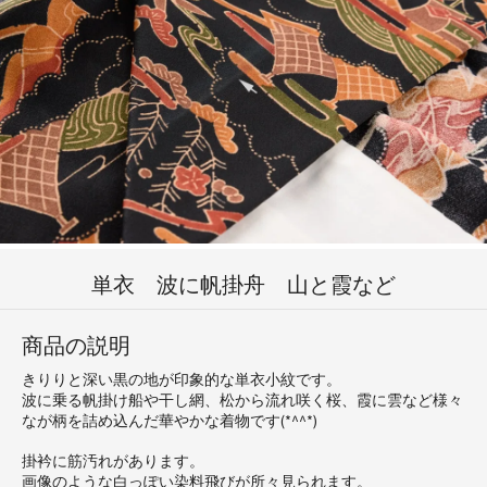
単衣 波に帆掛舟 山と霞など
商品の説明
きりりと深い黒の地が印象的な単衣小紋です。
波に乗る帆掛け船や干し網、松から流れ咲く桜、霞に雲など様々
なが柄を詰め込んだ華やかな着物です(*^^*)
掛衿に筋汚れがあります。
画像のような白っぽい染料飛びが所々見られます。