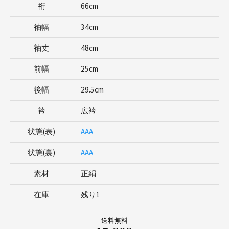
裄
66cm
袖幅
34cm
袖丈
48cm
前幅
25cm
後幅
29.5cm
衿
広衿
状態(表)
AAA
状態(裏)
AAA
素材
正絹
在庫
残り1
送料無料