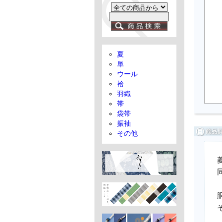
夏
単
ウール
袷
羽織
帯
袋帯
振袖
その他