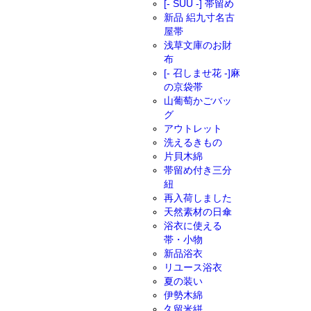
[- SUU -] 帯留め
新品 絽九寸名古
屋帯
浅草文庫のお財
布
[- 召しませ花 -]麻
の京袋帯
山葡萄かごバッ
グ
アウトレット
洗えるきもの
片貝木綿
帯留め付き三分
紐
再入荷しました
天然素材の日傘
浴衣に使える
帯・小物
新品浴衣
リユース浴衣
夏の装い
伊勢木綿
久留米絣