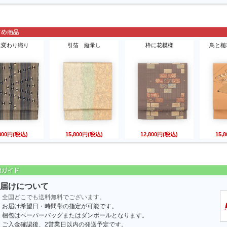
に変わり織り
引箔 縦暈し
枠に花模様
鳥と槌
,800円(税込)
15,800円(税込)
12,800円(税込)
15,
届けについて
全国どこでも送料無料でございます。
お届け希望日・時間帯の指定が可能です。
梱包はペーパーバッグまたはダンボールとなります。
ご入金確認後、2営業日以内の発送予定です。