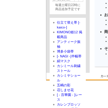
毎週土曜日22時に
商品追加予定です
お
仕立て替え帯 [-
kaico-]
商
KIMONO姫12 掲
載商品
アンティーク振
袖
そ
博多小袋帯
[- NAGI -]半幅帯
絹マスク
カシミール刺繍
ストール
カシミヤショー
ル
五嶋の彩
召しませ花
[ - 百華園 - ]レー
ス
カレンブロッソ