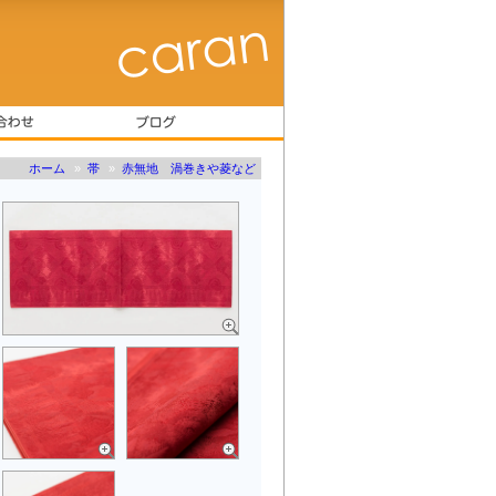
ホーム
»
帯
»
赤無地 渦巻きや菱など