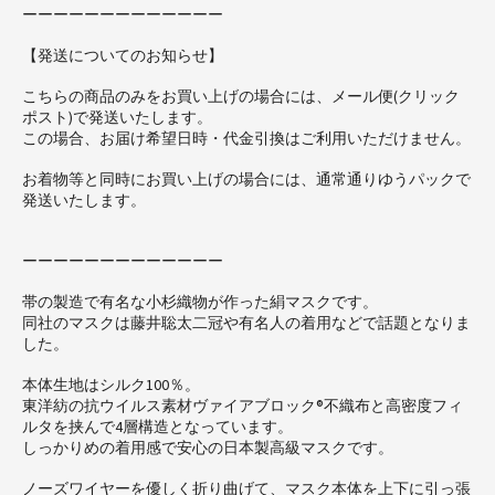
ーーーーーーーーーーーーー
【発送についてのお知らせ】
こちらの商品のみをお買い上げの場合には、メール便(クリック
ポスト)で発送いたします。
この場合、お届け希望日時・代金引換はご利用いただけません。
お着物等と同時にお買い上げの場合には、通常通りゆうパックで
発送いたします。
ーーーーーーーーーーーーー
帯の製造で有名な小杉織物が作った絹マスクです。
同社のマスクは藤井聡太二冠や有名人の着用などで話題となりま
した。
本体生地はシルク100％。
東洋紡の抗ウイルス素材ヴァイアブロック®不織布と高密度フィ
ルタを挟んで4層構造となっています。
しっかりめの着用感で安心の日本製高級マスクです。
ノーズワイヤーを優しく折り曲げて、マスク本体を上下に引っ張