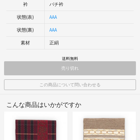
衿
バチ衿
状態(表)
AAA
状態(裏)
AAA
素材
正絹
送料無料
売り切れ
この商品について問い合わせる
こんな商品はいかがですか