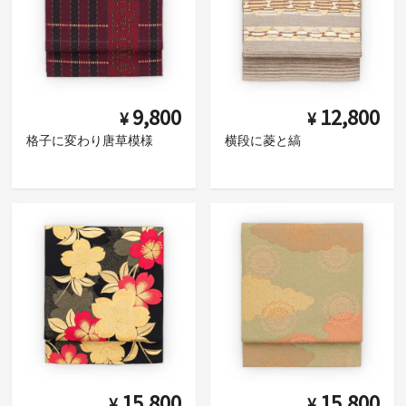
9,800
12,800
¥
¥
格子に変わり唐草模様
横段に菱と縞
15,800
15,800
¥
¥