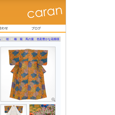
ム
»
袷
»
椿 菊 蔦の葉 色彩豊かな花模様