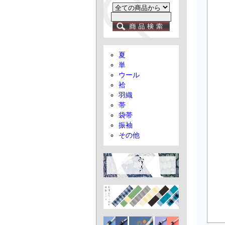
夏
単
ウール
袷
羽織
帯
袋帯
振袖
その他