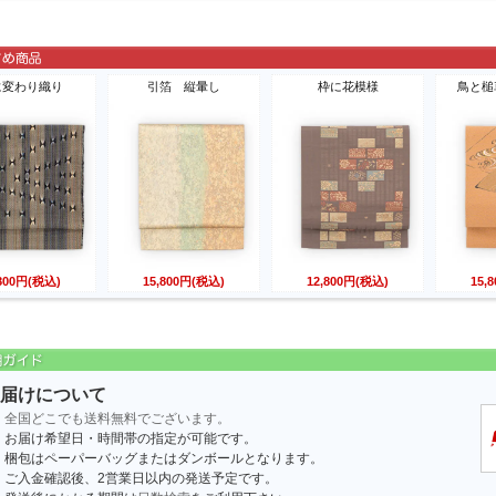
に変わり織り
引箔 縦暈し
枠に花模様
鳥と槌
,800円(税込)
15,800円(税込)
12,800円(税込)
15,
届けについて
全国どこでも送料無料でございます。
お届け希望日・時間帯の指定が可能です。
梱包はペーパーバッグまたはダンボールとなります。
ご入金確認後、2営業日以内の発送予定です。