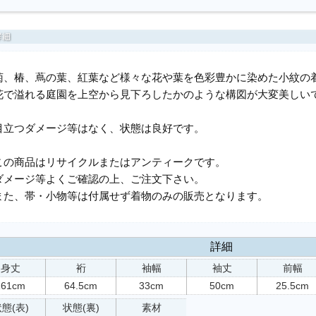
菊、椿、蔦の葉、紅葉など様々な花や葉を色彩豊かに染めた小紋の
花で溢れる庭園を上空から見下ろしたかのような構図が大変美しい
目立つダメージ等はなく、状態は良好です。
この商品はリサイクルまたはアンティークです。
ダメージ等よくご確認の上、ご注文下さい。
また、帯・小物等は付属せず着物のみの販売となります。
詳細
身丈
裄
袖幅
袖丈
前幅
161cm
64.5cm
33cm
50cm
25.5cm
態(表)
状態(裏)
素材