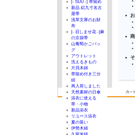
[- SUU -] 帯留め
新品 絽九寸名古
屋帯
お
浅草文庫のお財
布
[- 召しませ花 -]麻
商
の京袋帯
山葡萄かごバッ
グ
アウトレット
そ
洗えるきもの
片貝木綿
帯留め付き三分
紐
再入荷しました
天然素材の日傘
浴衣に使える
帯・小物
新品浴衣
リユース浴衣
夏の装い
伊勢木綿
久留米絣