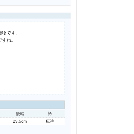
着物です。
ですね。
後幅
衿
29.5cm
広衿