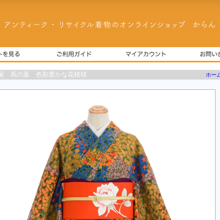
菊 蔦の葉 色彩豊かな花模様
ホー