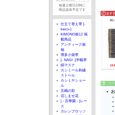
毎週土曜日22時に
商品追加予定です
縞
仕立て替え帯 [-
kaico-]
KIMONO姫12 掲
載商品
アンティーク振
袖
博多小袋帯
[- NAGI -]半幅帯
絹マスク
12
カシミール刺繍
ストール
カシミヤショー
ル
五嶋の彩
お
召しませ花
[ - 百華園 - ]レー
ス
カレンブロッソ