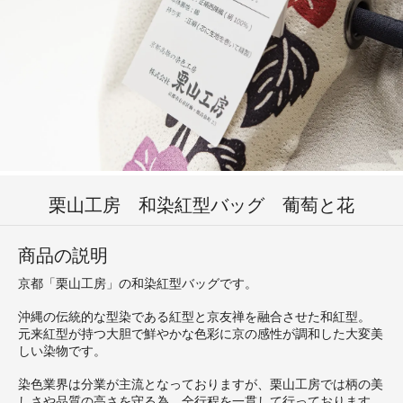
栗山工房 和染紅型バッグ 葡萄と花
商品の説明
京都「栗山工房」の和染紅型バッグです。
沖縄の伝統的な型染である紅型と京友禅を融合させた和紅型。
元来紅型が持つ大胆で鮮やかな色彩に京の感性が調和した大変美
しい染物です。
染色業界は分業が主流となっておりますが、栗山工房では柄の美
しさや品質の高さを守る為、全行程を一貫して行っております。