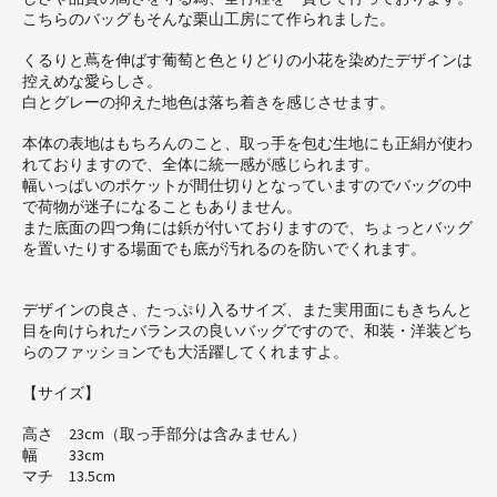
こちらのバッグもそんな栗山工房にて作られました。
くるりと蔦を伸ばす葡萄と色とりどりの小花を染めたデザインは
控えめな愛らしさ。
白とグレーの抑えた地色は落ち着きを感じさせます。
本体の表地はもちろんのこと、取っ手を包む生地にも正絹が使わ
れておりますので、全体に統一感が感じられます。
幅いっぱいのポケットが間仕切りとなっていますのでバッグの中
で荷物が迷子になることもありません。
また底面の四つ角には鋲が付いておりますので、ちょっとバッグ
を置いたりする場面でも底が汚れるのを防いでくれます。
デザインの良さ、たっぷり入るサイズ、また実用面にもきちんと
目を向けられたバランスの良いバッグですので、和装・洋装どち
らのファッションでも大活躍してくれますよ。
【サイズ】
高さ 23cm（取っ手部分は含みません）
幅 33cm
マチ 13.5cm