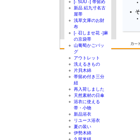
[- SUU -] 帯留め
新品 絽九寸名古
そ
屋帯
浅草文庫のお財
布
[- 召しませ花 -]麻
の京袋帯
山葡萄かごバッ
グ
アウトレット
洗えるきもの
片貝木綿
帯留め付き三分
紐
再入荷しました
天然素材の日傘
浴衣に使える
帯・小物
新品浴衣
リユース浴衣
夏の装い
伊勢木綿
久留米絣