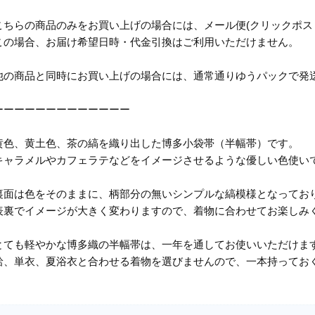
こちらの商品のみをお買い上げの場合には、メール便(クリックポス
この場合、お届け希望日時・代金引換はご利用いただけません。
他の商品と同時にお買い上げの場合には、通常通りゆうパックで発
ーーーーーーーーーーーーー
黄色、黄土色、茶の縞を織り出した博多小袋帯（半幅帯）です。
キャラメルやカフェラテなどをイメージさせるような優しい色使い
裏面は色をそのままに、柄部分の無いシンプルな縞模様となってお
表裏でイメージが大きく変わりますので、着物に合わせてお楽しみ
とても軽やかな博多織の半幅帯は、一年を通してお使いいただけま
袷、単衣、夏浴衣と合わせる着物を選びませんので、一本持ってお