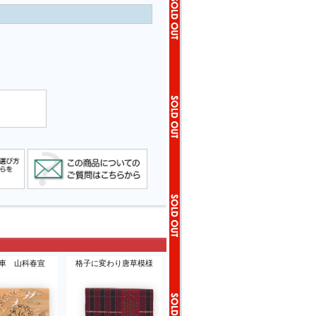
車 山科春宣
格子に変わり唐草模様