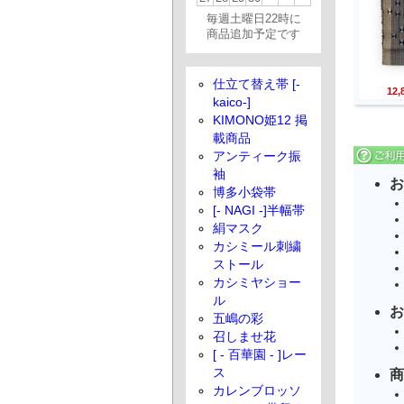
毎週土曜日22時に
商品追加予定です
仕立て替え帯 [-
12
kaico-]
KIMONO姫12 掲
載商品
アンティーク振
袖
お
博多小袋帯
[- NAGI -]半幅帯
絹マスク
カシミール刺繍
ストール
カシミヤショー
ル
お
五嶋の彩
召しませ花
[ - 百華園 - ]レー
ス
商
カレンブロッソ