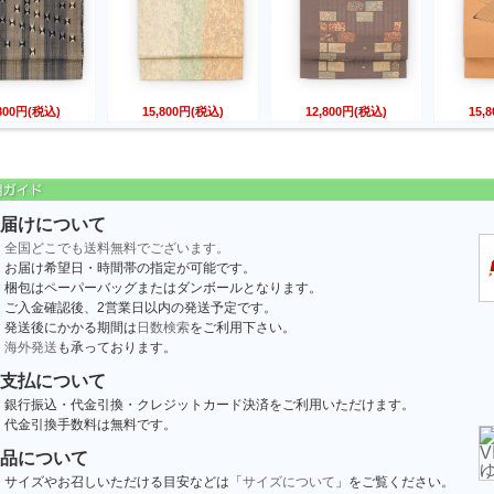
,800円(税込)
15,800円(税込)
12,800円(税込)
15,
届けについて
全国どこでも送料無料でございます。
お届け希望日・時間帯の指定が可能です。
梱包はペーパーバッグまたはダンボールとなります。
ご入金確認後、2営業日以内の発送予定です。
発送後にかかる期間は
日数検索
をご利用下さい。
海外発送
も承っております。
支払について
銀行振込・代金引換・クレジットカード決済をご利用いただけます。
代金引換手数料は無料です。
品について
サイズやお召しいただける目安などは「
サイズについて
」をご覧ください。