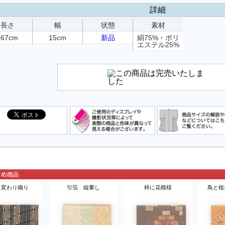
詳細
長さ
幅
状態
素材
367cm
15cm
新品
絹75%・ポリ
エステル25%
に変わり織り
引箔 縦暈し
枠に花模様
鳥と槌