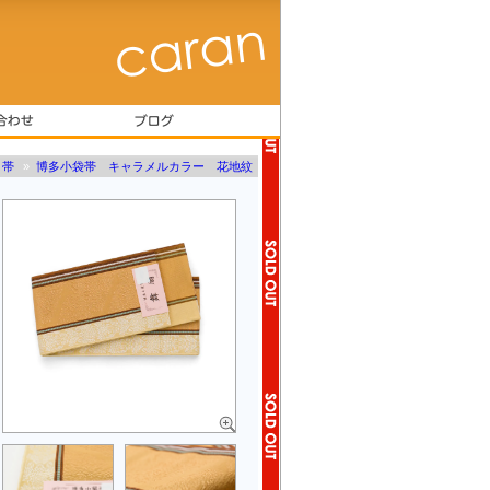
帯
»
博多小袋帯 キャラメルカラー 花地紋