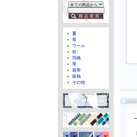
夏
単
ウール
袷
羽織
帯
袋帯
振袖
その他