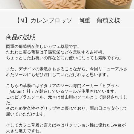
【M】カレンブロッソ 岡重 葡萄文様
商品の説明
岡重の葡萄柄が美しいカフェ草履です。
たわわに実る葡萄は子孫繁栄などを意味する吉祥柄。
ちょっとしたお祝いの席などにお使いになっても素敵ですね。
また、デザインの素敵さもさることながら、今回リニューアルさ
れたソールにもぜひ注目していただければと思います。
こちらの草履にはイタリアのソール専門メーカー「ビブラム
（Vibram）社」が製造しているソールが使用されています。
このビブラムソール、元々は登山用のソールとして開発されまし
た。
そのため耐久性やグリップ性に優れており、雨の日にも安心して
履いていただけます。
そしてカフェ草履と言えばやはりクッション性に優れたEVA台が
大きな魅力ですね。