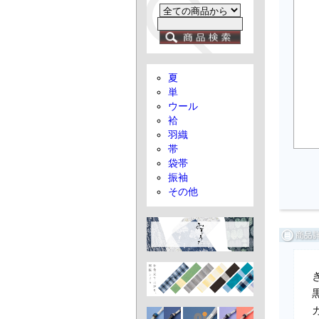
夏
単
ウール
袷
羽織
帯
袋帯
振袖
その他