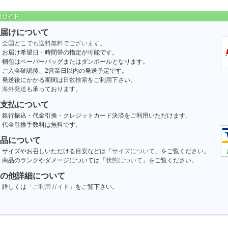
届けについて
全国どこでも送料無料でございます。
お届け希望日・時間帯の指定が可能です。
梱包はペーパーバッグまたはダンボールとなります。
ご入金確認後、2営業日以内の発送予定です。
発送後にかかる期間は
日数検索
をご利用下さい。
海外発送
も承っております。
支払について
銀行振込・代金引換・クレジットカード決済をご利用いただけます。
代金引換手数料は無料です。
品について
サイズやお召しいただける目安などは「
サイズについて
」をご覧ください。
商品のランクやダメージについては「
状態について
」をご覧ください。
の他詳細について
詳しくは
「ご利用ガイド」
をご覧下さい。