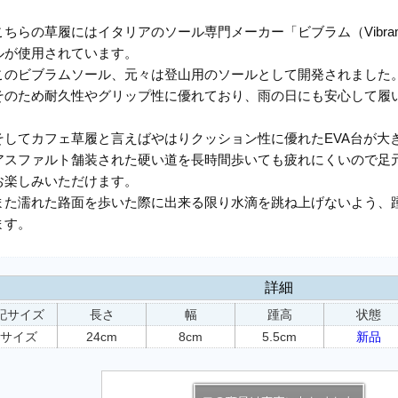
こちらの草履にはイタリアのソール専門メーカー「ビブラム（Vibr
ルが使用されています。
このビブラムソール、元々は登山用のソールとして開発されました
そのため耐久性やグリップ性に優れており、雨の日にも安心して履
そしてカフェ草履と言えばやはりクッション性に優れたEVA台が大
アスファルト舗装された硬い道を長時間歩いても疲れにくいので足
お楽しみいただけます。
また濡れた路面を歩いた際に出来る限り水滴を跳ね上げないよう、
ます。
詳細
記サイズ
長さ
幅
踵高
状態
Mサイズ
24cm
8cm
5.5cm
新品