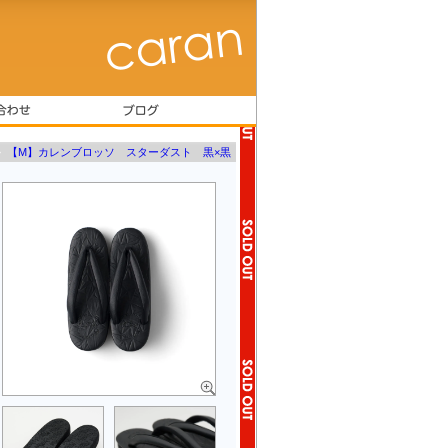
»
【M】カレンブロッソ スターダスト 黒×黒