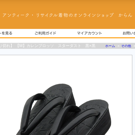
り切れ】 【M】カレンブロッソ スターダスト 黒×黒
ホーム
»
その他