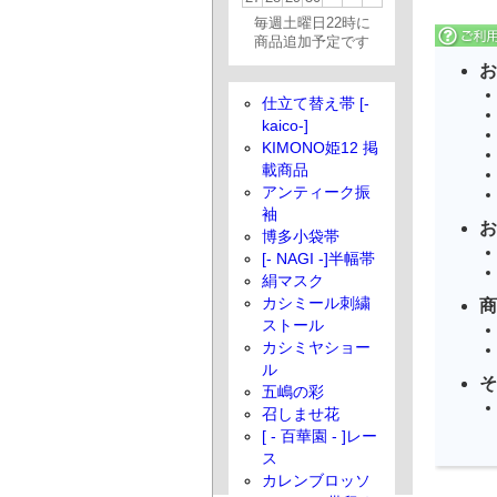
毎週土曜日22時に
商品追加予定です
お
仕立て替え帯 [-
kaico-]
KIMONO姫12 掲
載商品
アンティーク振
袖
お
博多小袋帯
[- NAGI -]半幅帯
絹マスク
カシミール刺繍
商
ストール
カシミヤショー
ル
そ
五嶋の彩
召しませ花
[ - 百華園 - ]レー
ス
カレンブロッソ