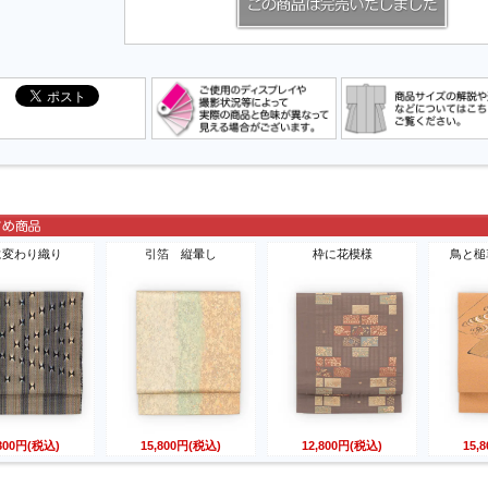
に変わり織り
引箔 縦暈し
枠に花模様
鳥と槌
,800円(税込)
15,800円(税込)
12,800円(税込)
15,