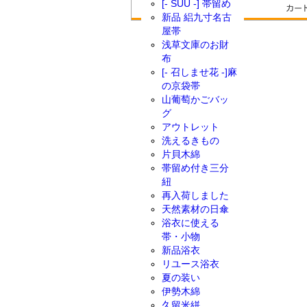
[- SUU -] 帯留め
新品 絽九寸名古
屋帯
浅草文庫のお財
布
[- 召しませ花 -]麻
の京袋帯
山葡萄かごバッ
グ
アウトレット
洗えるきもの
片貝木綿
帯留め付き三分
紐
再入荷しました
天然素材の日傘
浴衣に使える
帯・小物
新品浴衣
リユース浴衣
夏の装い
伊勢木綿
久留米絣