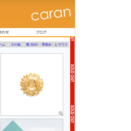
ーム
»
その他
»
数-SUU- 帯留め ヒマワリ