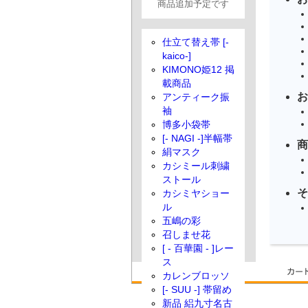
商品追加予定です
仕立て替え帯 [-
kaico-]
KIMONO姫12 掲
載商品
お
アンティーク振
袖
博多小袋帯
[- NAGI -]半幅帯
商
絹マスク
カシミール刺繍
ストール
そ
カシミヤショー
ル
五嶋の彩
召しませ花
[ - 百華園 - ]レー
ス
カレンブロッソ
[- SUU -] 帯留め
新品 絽九寸名古