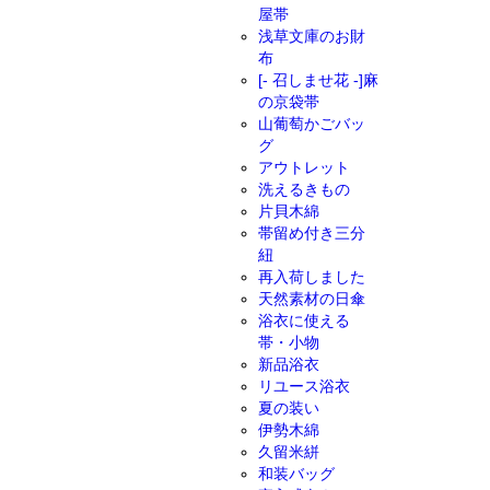
屋帯
浅草文庫のお財
布
[- 召しませ花 -]麻
の京袋帯
山葡萄かごバッ
グ
アウトレット
洗えるきもの
片貝木綿
帯留め付き三分
紐
再入荷しました
天然素材の日傘
浴衣に使える
帯・小物
新品浴衣
リユース浴衣
夏の装い
伊勢木綿
久留米絣
和装バッグ