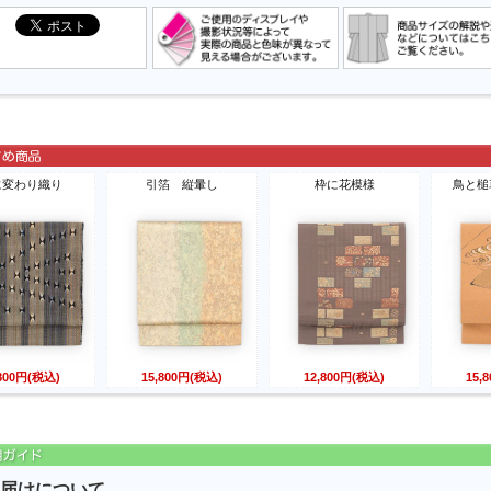
に変わり織り
引箔 縦暈し
枠に花模様
鳥と槌
,800円(税込)
15,800円(税込)
12,800円(税込)
15,
届けについて