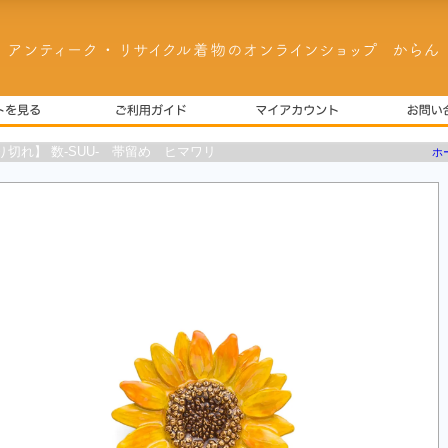
り切れ】 数-SUU- 帯留め ヒマワリ
ホ