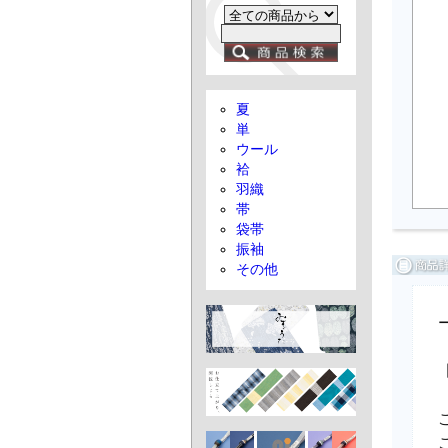
夏
単
ウール
袷
羽織
帯
袋帯
振袖
その他