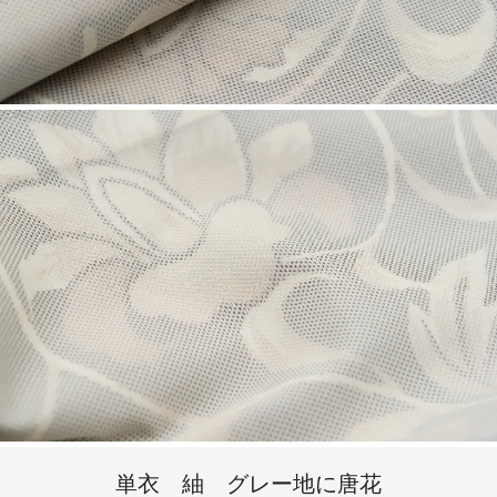
単衣 紬 グレー地に唐花