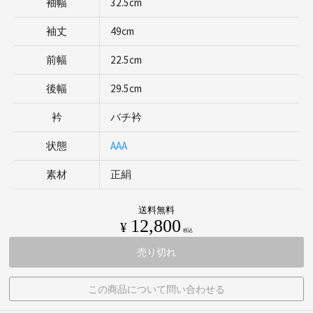
袖幅
32.5cm
袖丈
49cm
前幅
22.5cm
後幅
29.5cm
衿
バチ衿
状態
AAA
素材
正絹
送料無料
12,800
¥
税込
売り切れ
この商品について問い合わせる