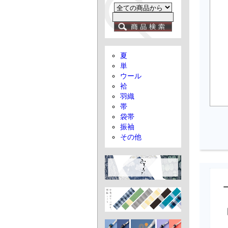
夏
単
ウール
袷
羽織
帯
袋帯
振袖
その他