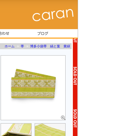
ホーム
»
帯
»
博多小袋帯 縞と葉 黄緑