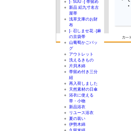
[- SUU -] 帯留め
新品 絽九寸名古
屋帯
浅草文庫のお財
布
[- 召しませ花 -]麻
の京袋帯
山葡萄かごバッ
グ
アウトレット
洗えるきもの
片貝木綿
帯留め付き三分
紐
再入荷しました
天然素材の日傘
浴衣に使える
帯・小物
新品浴衣
リユース浴衣
夏の装い
伊勢木綿
久留米絣