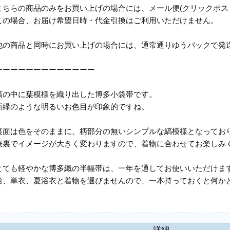
こちらの商品のみをお買い上げの場合には、メール便(クリックポス
この場合、お届け希望日時・代金引換はご利用いただけません。
他の商品と同時にお買い上げの場合には、通常通りゆうパックで発
ーーーーーーーーーーーーー
縞の中に葉模様を織り出した博多小袋帯です。
新緑のような明るいお色目が印象的ですね。
裏面は色をそのままに、柄部分の無いシンプルな縞模様となってお
表裏でイメージが大きく変わりますので、着物に合わせてお楽しみ
とても軽やかな博多織の半幅帯は、一年を通してお使いいただけま
袷、単衣、夏浴衣と着物を選びませんので、一本持っておくと何か
詳細