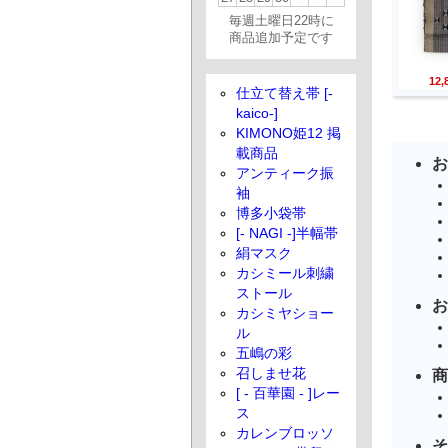
毎週土曜日22時に
商品追加予定です
12
仕立て替え帯 [-
kaico-]
KIMONO姫12 掲
載商品
お
アンティーク振
袖
博多小袋帯
[- NAGI -]半幅帯
絹マスク
カシミール刺繍
ストール
お
カシミヤショー
ル
五嶋の彩
召しませ花
商
[ - 百華園 - ]レー
ス
カレンブロッソ
そ