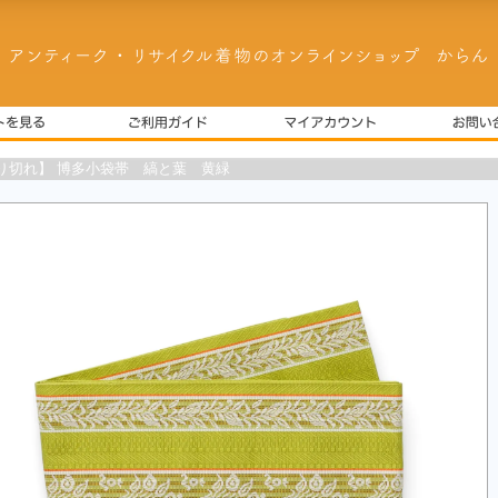
り切れ】 博多小袋帯 縞と葉 黄緑