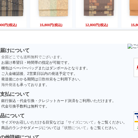
,800円(税込)
15,800円(税込)
12,800円(税込)
15,
届けについて
全国どこでも送料無料でございます。
お届け希望日・時間帯の指定が可能です。
梱包はペーパーバッグまたはダンボールとなります。
ご入金確認後、2営業日以内の発送予定です。
発送後にかかる期間は
日数検索
をご利用下さい。
海外発送
も承っております。
支払について
銀行振込・代金引換・クレジットカード決済をご利用いただけます。
代金引換手数料は無料です。
品について
サイズやお召しいただける目安などは「
サイズについて
」をご覧ください。
商品のランクやダメージについては「
状態について
」をご覧ください。
の他詳細について