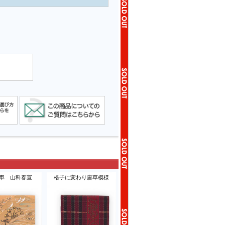
車 山科春宣
格子に変わり唐草模様