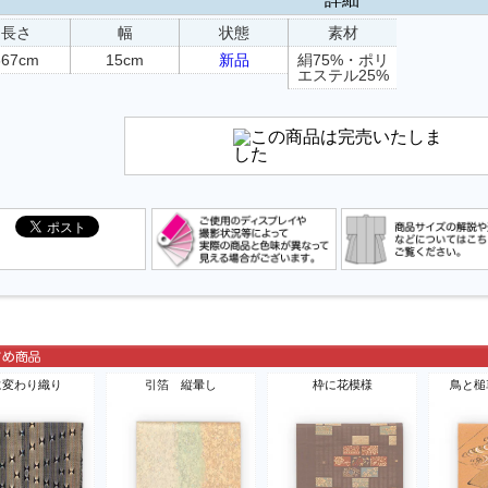
長さ
幅
状態
素材
367cm
15cm
新品
絹75%・ポリ
エステル25%
に変わり織り
引箔 縦暈し
枠に花模様
鳥と槌