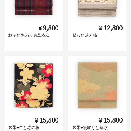
9,800
12,800
¥
¥
格子に変わり唐草模様
横段に菱と縞
15,800
15,800
¥
¥
袋帯●金と赤の桜
袋帯●雲取りと華紋