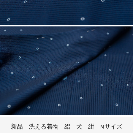
新品 洗える着物 絽 犬 紺 Мサイズ