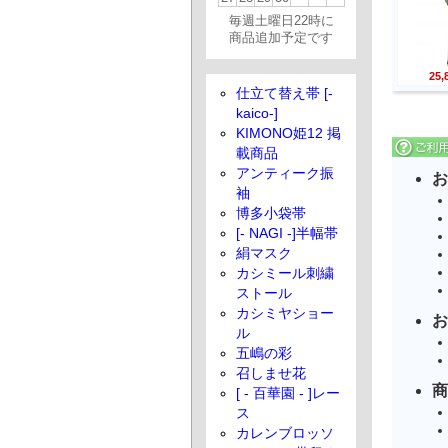
毎週土曜日22時に
商品追加予定です
25
仕立て替え帯 [-
kaico-]
KIMONO姫12 掲
載商品
アンティーク振
お
袖
博多小袋帯
[- NAGI -]半幅帯
絹マスク
カシミール刺繍
ストール
カシミヤショー
お
ル
五嶋の彩
召しませ花
商
[ - 百華園 - ]レー
ス
カレンブロッソ