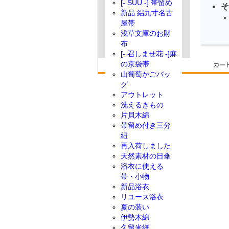
[- SUU -] 帯留め
そ
新品 絽九寸名古
屋帯
浅草文庫のお財
布
[- 召しませ花 -]麻
の京袋帯
山葡萄かごバッ
グ
アウトレット
洗えるきもの
片貝木綿
帯留め付き三分
紐
再入荷しました
天然素材の日傘
浴衣に使える
帯・小物
新品浴衣
リユース浴衣
夏の装い
伊勢木綿
久留米絣