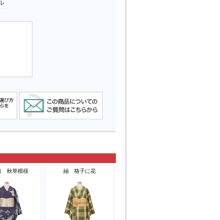
ル
着 秋草模様
紬 格子に花