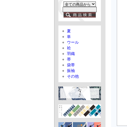
夏
単
ウール
袷
羽織
帯
袋帯
振袖
その他