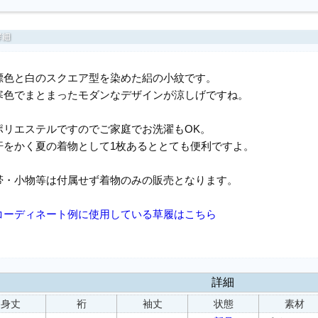
縹色と白のスクエア型を染めた絽の小紋です。
寒色でまとまったモダンなデザインが涼しげですね。
ポリエステルですのでご家庭でお洗濯もOK。
汗をかく夏の着物として1枚あるととても便利ですよ。
帯・小物等は付属せず着物のみの販売となります。
コーディネート例に使用している草履はこちら
詳細
身丈
裄
袖丈
状態
素材