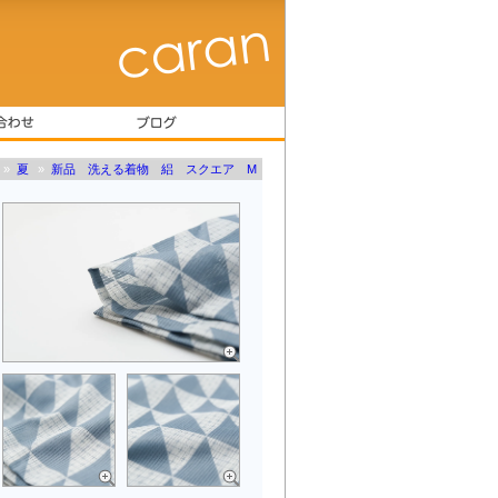
»
夏
»
新品 洗える着物 絽 スクエア M