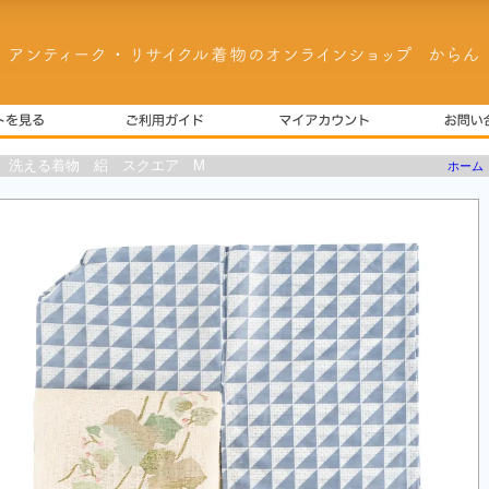
 洗える着物 絽 スクエア M
ホーム