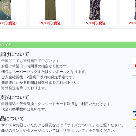
,800円(税込)
19,800円(税込)
15,800円(税込)
29,
届けについて
全国どこでも送料無料でございます。
お届け希望日・時間帯の指定が可能です。
梱包はペーパーバッグまたはダンボールとなります。
ご入金確認後、2営業日以内の発送予定です。
発送後にかかる期間は
日数検索
をご利用下さい。
海外発送
も承っております。
支払について
銀行振込・代金引換・クレジットカード決済をご利用いただけます。
代金引換手数料は無料です。
品について
サイズやお召しいただける目安などは「
サイズについて
」をご覧ください。
商品のランクやダメージについては「
状態について
」をご覧ください。