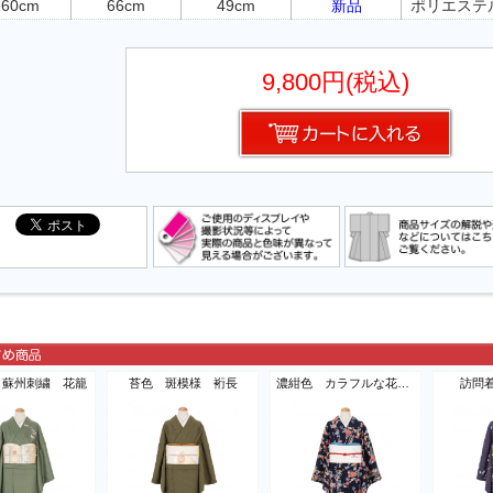
160cm
66cm
49cm
新品
ポリエステ
9,800円(税込)
 蘇州刺繍 花籠
苔色 斑模様 裄長
濃紺色 カラフルな花模様
訪問