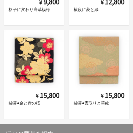
9,800
12,800
¥
¥
格子に変わり唐草模様
横段に菱と縞
15,800
15,800
¥
¥
袋帯●金と赤の桜
袋帯●雲取りと華紋