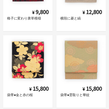
9,800
12,800
¥
¥
格子に変わり唐草模様
横段に菱と縞
15,800
15,800
¥
¥
袋帯●金と赤の桜
袋帯●雲取りと華紋