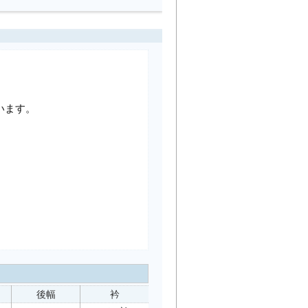
います。
後幅
衿