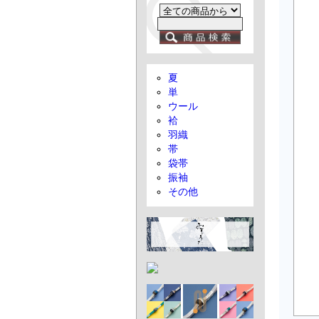
夏
単
ウール
袷
羽織
帯
袋帯
振袖
その他