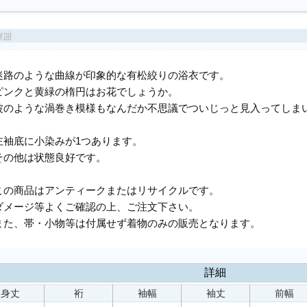
迷路のような曲線が印象的な有松絞りの浴衣です。
ピンクと黄緑の楕円はお花でしょうか。
波のような渦巻き模様もなんだか不思議でついじっと見入ってしま
左袖底に小染みが1つあります。
その他は状態良好です。
この商品はアンティークまたはリサイクルです。
ダメージ等よくご確認の上、ご注文下さい。
また、帯・小物等は付属せず着物のみの販売となります。
詳細
身丈
裄
袖幅
袖丈
前幅