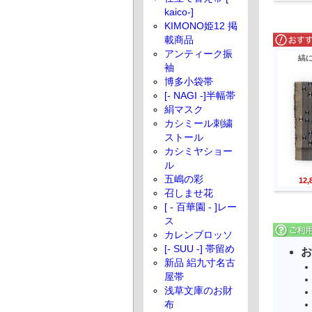
kaico-]
KIMONO姫12 掲
載商品
アンティーク振
縞
袖
博多小袋帯
[- NAGI -]半幅帯
絹マスク
カシミール刺繍
ストール
カシミヤショー
ル
五嶋の彩
12
召しませ花
[ - 百華園 - ]レー
ス
カレンブロッソ
[- SUU -] 帯留め
お
新品 絽九寸名古
屋帯
浅草文庫のお財
布