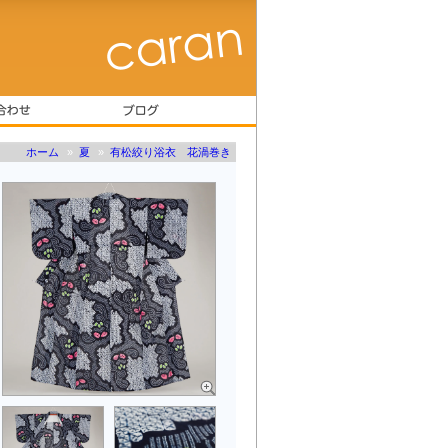
ホーム
»
夏
»
有松絞り浴衣 花渦巻き