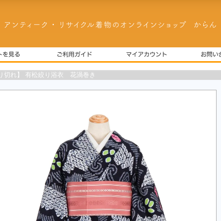
り切れ】 有松絞り浴衣 花渦巻き