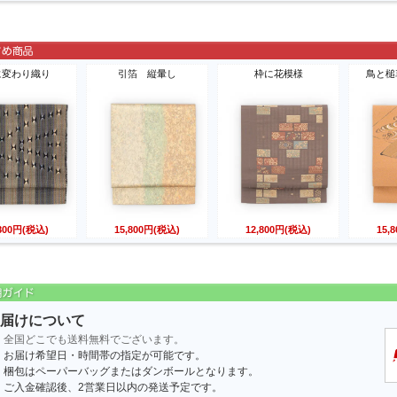
に変わり織り
引箔 縦暈し
枠に花模様
鳥と槌
,800円(税込)
15,800円(税込)
12,800円(税込)
15,
届けについて
全国どこでも送料無料でございます。
お届け希望日・時間帯の指定が可能です。
梱包はペーパーバッグまたはダンボールとなります。
ご入金確認後、2営業日以内の発送予定です。