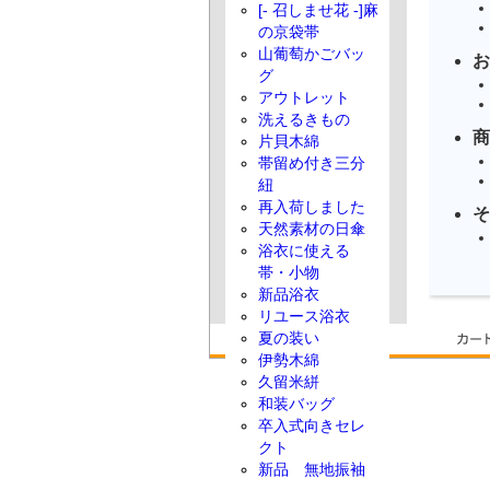
[- 召しませ花 -]麻
の京袋帯
山葡萄かごバッ
お
グ
アウトレット
洗えるきもの
商
片貝木綿
帯留め付き三分
紐
再入荷しました
そ
天然素材の日傘
浴衣に使える
帯・小物
新品浴衣
リユース浴衣
夏の装い
伊勢木綿
久留米絣
和装バッグ
卒入式向きセレ
クト
新品 無地振袖