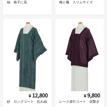
紬 格子に花
梅と楓 スリムサイズ
12,800
9,800
¥
¥
紗 ロングコート 乱れ縞
レース道行コート 花繋ぎ