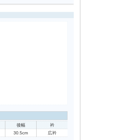
後幅
衿
30.5cm
広衿