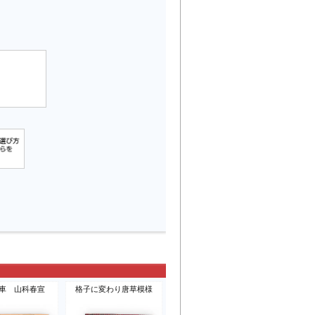
車 山科春宣
格子に変わり唐草模様