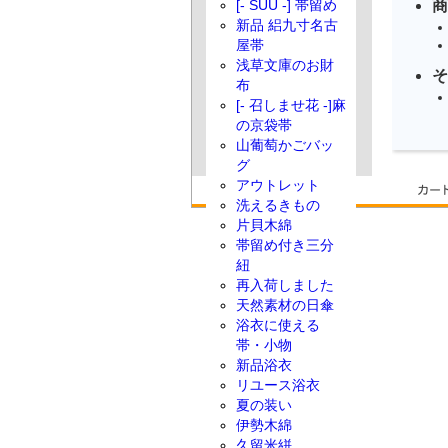
商
[- SUU -] 帯留め
新品 絽九寸名古
屋帯
浅草文庫のお財
そ
布
[- 召しませ花 -]麻
の京袋帯
山葡萄かごバッ
グ
アウトレット
洗えるきもの
片貝木綿
帯留め付き三分
紐
再入荷しました
天然素材の日傘
浴衣に使える
帯・小物
新品浴衣
リユース浴衣
夏の装い
伊勢木綿
久留米絣