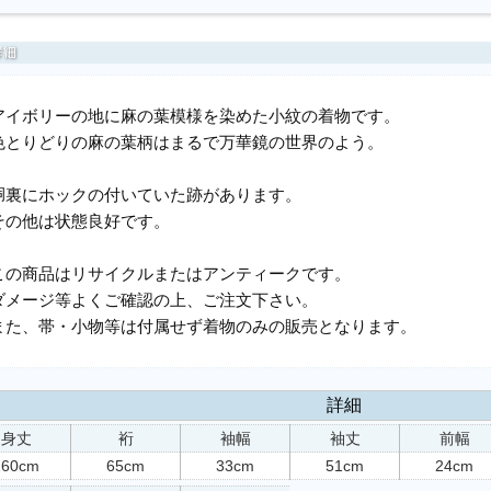
アイボリーの地に麻の葉模様を染めた小紋の着物です。
色とりどりの麻の葉柄はまるで万華鏡の世界のよう。
胴裏にホックの付いていた跡があります。
その他は状態良好です。
この商品はリサイクルまたはアンティークです。
ダメージ等よくご確認の上、ご注文下さい。
また、帯・小物等は付属せず着物のみの販売となります。
詳細
身丈
裄
袖幅
袖丈
前幅
160cm
65cm
33cm
51cm
24cm