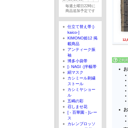
毎週土曜日22時に
商品追加予定です
仕立て替え帯 [-
kaico-]
KIMONO姫12 掲
12
載商品
アンティーク振
袖
博多小袋帯
[- NAGI -]半幅帯
お
絹マスク
カシミール刺繍
ストール
カシミヤショー
ル
五嶋の彩
召しませ花
お
[ - 百華園 - ]レー
ス
カレンブロッソ