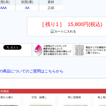
態(表)
状態(裏)
素材
AAA
AA
正絹
[ 残り1 ]
15,800円(税込)
に変わり織り
引箔 縦暈し
枠に花模様
鳥と槌