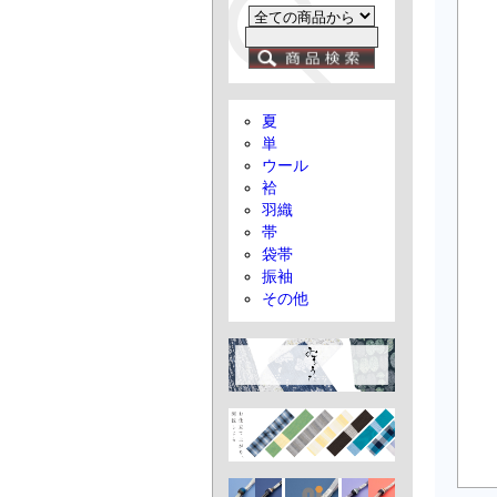
夏
単
ウール
袷
羽織
帯
袋帯
振袖
その他