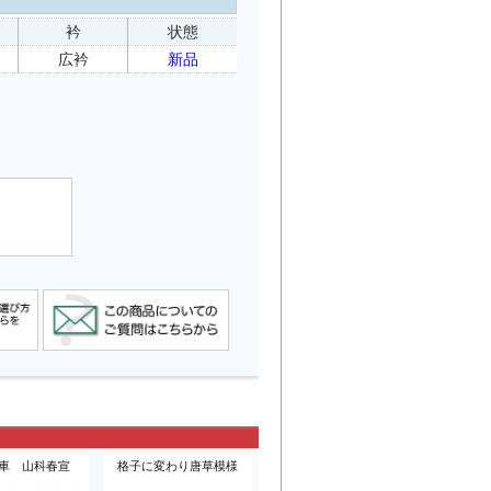
衿
状態
広衿
新品
車 山科春宣
格子に変わり唐草模様