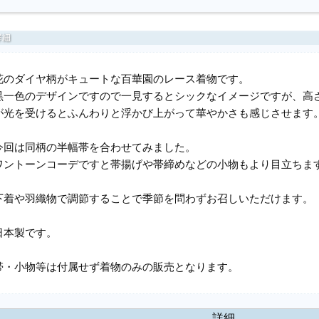
花のダイヤ柄がキュートな百華園のレース着物です。
黒一色のデザインですので一見するとシックなイメージですが、高
が光を受けるとふんわりと浮かび上がって華やかさも感じさせます
今回は同柄の半幅帯を合わせてみました。
ワントーンコーデですと帯揚げや帯締めなどの小物もより目立ちま
下着や羽織物で調節することで季節を問わずお召しいただけます。
日本製です。
帯・小物等は付属せず着物のみの販売となります。
詳細