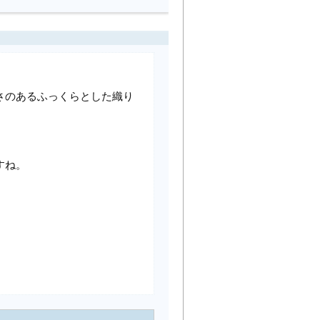
さのあるふっくらとした織り
。
すね。