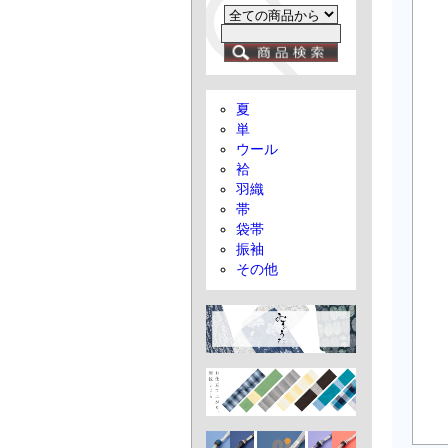
夏
単
ウール
袷
羽織
帯
袋帯
振袖
その他