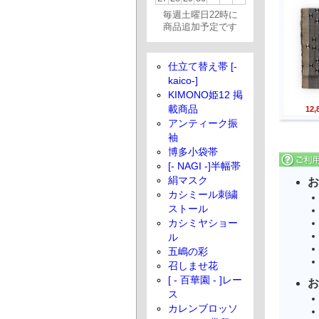
毎週土曜日22時に
商品追加予定です
仕立て替え帯 [-
kaico-]
KIMONO姫12 掲
載商品
12
アンティーク振
袖
博多小袋帯
[- NAGI -]半幅帯
絹マスク
お
カシミール刺繍
ストール
カシミヤショー
ル
五嶋の彩
召しませ花
[ - 百華園 - ]レー
お
ス
カレンブロッソ