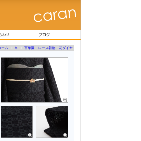
ホーム
»
単
»
百華園 レース着物 花ダイヤ