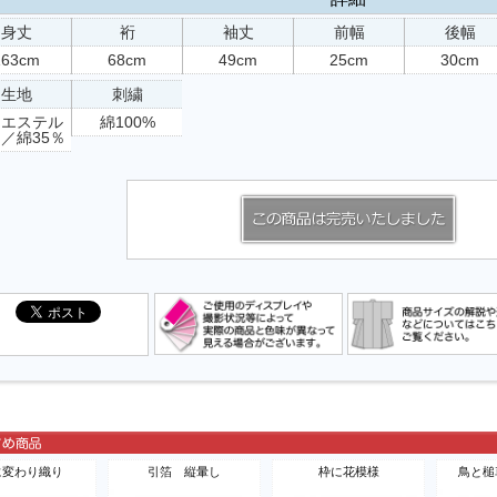
身丈
裄
袖丈
前幅
後幅
163cm
68cm
49cm
25cm
30cm
生地
刺繍
リエステル
綿100%
％／綿35％
に変わり織り
引箔 縦暈し
枠に花模様
鳥と槌