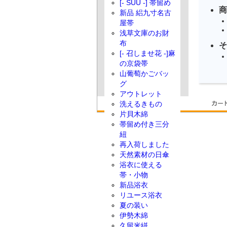
[- SUU -] 帯留め
商
新品 絽九寸名古
屋帯
浅草文庫のお財
布
そ
[- 召しませ花 -]麻
の京袋帯
山葡萄かごバッ
グ
アウトレット
洗えるきもの
片貝木綿
帯留め付き三分
紐
再入荷しました
天然素材の日傘
浴衣に使える
帯・小物
新品浴衣
リユース浴衣
夏の装い
伊勢木綿
久留米絣