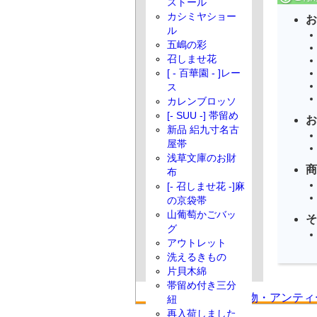
ストール
カシミヤショー
お
ル
五嶋の彩
召しませ花
[ - 百華園 - ]レー
ス
カレンブロッソ
[- SUU -] 帯留め
お
新品 絽九寸名古
屋帯
浅草文庫のお財
商
布
[- 召しませ花 -]麻
の京袋帯
山葡萄かごバッ
そ
グ
アウトレット
洗えるきもの
片貝木綿
帯留め付き三分
紐
再入荷しました