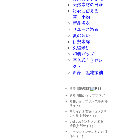
天然素材の日傘
浴衣に使える
帯・小物
新品浴衣
リユース浴衣
夏の装い
伊勢木綿
久留米絣
和装バッグ
卒入式向きセレ
クト
新品 無地振袖
新着情報(RSS)
新着情報(ショップブログ)
着物ショップリンク集(外部
サイト)
リサイクル着物ショップリ
ンク集(外部サイト)
e-shopsランキング 和服・
着物(外部サイト)
ファッションランキング(外
部サイト)