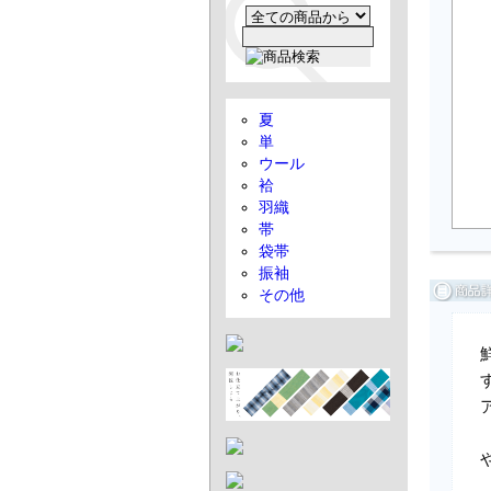
夏
単
ウール
袷
羽織
帯
袋帯
振袖
その他