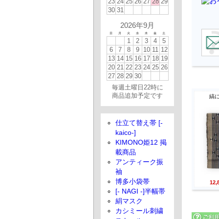
23
24
25
26
27
28
29
30
31
2026年9月
日
月
火
水
木
金
土
1
2
3
4
5
6
7
8
9
10
11
12
13
14
15
16
17
18
19
20
21
22
23
24
25
26
27
28
29
30
毎週土曜日22時に
商品追加予定です
縞
仕立て替え帯 [-
kaico-]
KIMONO姫12 掲
載商品
アンティーク振
袖
博多小袋帯
12
[- NAGI -]半幅帯
絹マスク
カシミール刺繍