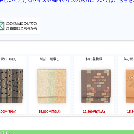
に変わり織り
引箔 縦暈し
枠に花模様
鳥と槌
,800円(税込)
15,800円(税込)
12,800円(税込)
15,