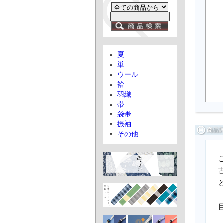
夏
単
ウール
袷
羽織
帯
袋帯
振袖
その他