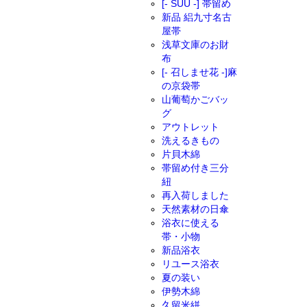
[- SUU -] 帯留め
新品 絽九寸名古
屋帯
浅草文庫のお財
布
[- 召しませ花 -]麻
の京袋帯
山葡萄かごバッ
グ
アウトレット
洗えるきもの
片貝木綿
帯留め付き三分
紐
再入荷しました
天然素材の日傘
浴衣に使える
帯・小物
新品浴衣
リユース浴衣
夏の装い
伊勢木綿
久留米絣