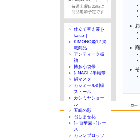
毎週土曜日22時に
商品追加予定です
お
仕立て替え帯 [-
kaico-]
KIMONO姫12 掲
商
載商品
アンティーク振
袖
博多小袋帯
そ
[- NAGI -]半幅帯
絹マスク
カシミール刺繍
ストール
カシミヤショー
ル
五嶋の彩
召しませ花
[ - 百華園 - ]レー
ス
カレンブロッソ