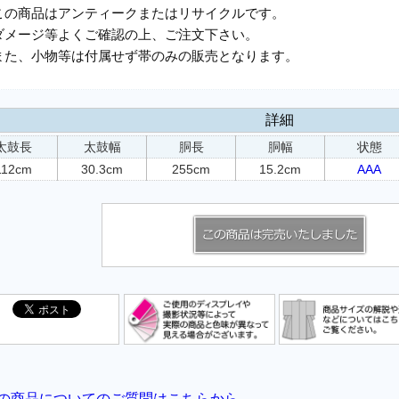
この商品はアンティークまたはリサイクルです。
ダメージ等よくご確認の上、ご注文下さい。
また、小物等は付属せず帯のみの販売となります。
詳細
太鼓長
太鼓幅
胴長
胴幅
状態
112cm
30.3cm
255cm
15.2cm
AAA