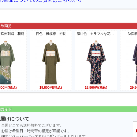
 蘇州刺繍 花籠
苔色 斑模様 裄長
濃紺色 カラフルな花模様
訪問
,800円(税込)
19,800円(税込)
15,800円(税込)
29,
届けについて
全国どこでも送料無料でございます。
お届け希望日・時間帯の指定が可能です。
梱包はペーパーバッグまたはダンボールとなります。