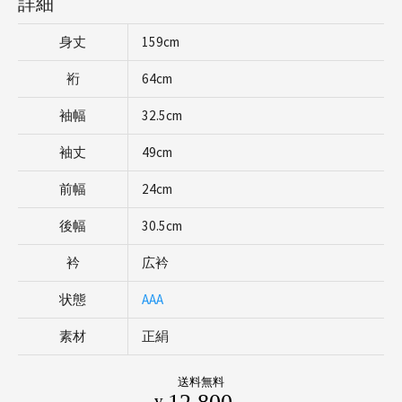
詳細
身丈
159cm
裄
64cm
袖幅
32.5cm
袖丈
49cm
前幅
24cm
後幅
30.5cm
衿
広衿
状態
AAA
素材
正絹
送料無料