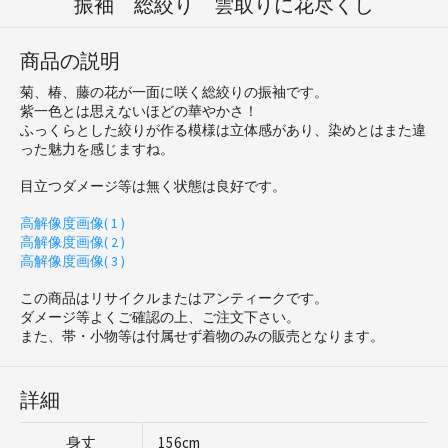
振袖 総絞り 雲取りに花尽くし
商品の説明
菊、椿、藤の花が一面に咲く総絞りの振袖です。
紫一色とは思えないほどの華やかさ！
ふっくらとした絞りが作る模様は立体感があり、染めとはまた違
った魅力を感じますね。
目立つダメージ等は無く状態は良好です。
高解像度画像( 1 )
高解像度画像( 2 )
高解像度画像( 3 )
この商品はリサイクルまたはアンティークです。
ダメージ等よくご確認の上、ご注文下さい。
また、帯・小物等は付属せず着物のみの販売となります。
詳細
身丈
156cm