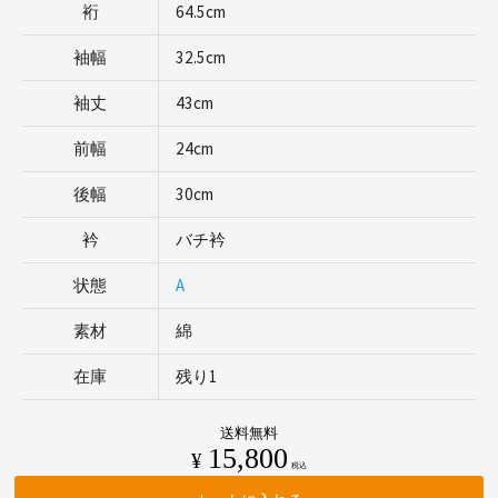
裄
64.5cm
袖幅
32.5cm
袖丈
43cm
前幅
24cm
後幅
30cm
衿
バチ衿
状態
A
素材
綿
在庫
残り1
送料無料
15,800
¥
税込