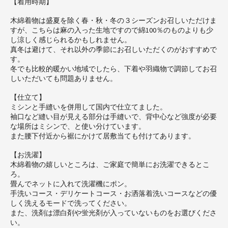
【着用時期】
木綿着物は盛夏を除く春・秋・冬の３シーズンお召しいただけま
すが、こちらは麻の入った生地ですので綿100％のものよりも少
し涼しく感じられるかもしれません。
真冬は避けて、それ以外の季節にお召しいただくのがおすすめで
す。
冬でも比較的暖かい地域でしたら、下着や羽織物で調節してお召
しいただいても問題ありません。
【仕立て】
ミシンと手縫いを併用して国内で仕立てました。
袖口など縫い目が見える部分は手縫いで、背中心など強度が必要
な場所はミシンで、と使い分けています。
また腰下付近から裾にかけて居敷当ても付けてあります。
【お洗濯】
木綿着物の嬉しいところは、ご家庭で簡単にお洗濯できるとこ
ろ。
畳んでネットに入れて洗濯機にポン。
手洗いコース・デリケートコース・お洒落着洗いコースなどの優
しく洗えるモードで洗ってください。
また、洗剤は漂白剤や蛍光剤が入っていないものをお選びくださ
い。