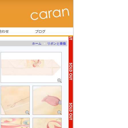
ホーム
»
リボンと薔薇