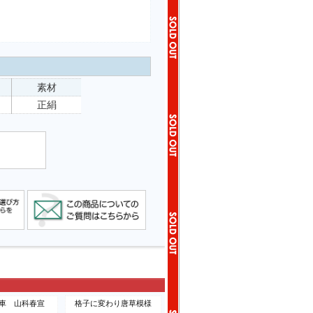
素材
正絹
車 山科春宣
格子に変わり唐草模様