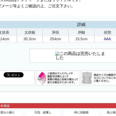
ダメージ等よくご確認の上、ご注文下さい。
詳細
太鼓長
太鼓幅
胴長
胴幅
状態
114cm
30.3cm
254cm
15.5cm
AAA
に変わり織り
引箔 縦暈し
枠に花模様
鳥と槌