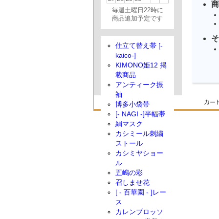
商
毎週土曜日22時に
商品追加予定です
そ
仕立て替え帯 [-
kaico-]
KIMONO姫12 掲
載商品
アンティーク振
袖
博多小袋帯
[- NAGI -]半幅帯
絹マスク
カシミール刺繍
ストール
カシミヤショー
ル
五嶋の彩
召しませ花
[ - 百華園 - ]レー
ス
カレンブロッソ