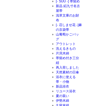
[- SUU -] 帯留め
新品 絽九寸名古
屋帯
浅草文庫のお財
布
[- 召しませ花 -]麻
の京袋帯
山葡萄かごバッ
グ
アウトレット
洗えるきもの
片貝木綿
帯留め付き三分
紐
再入荷しました
天然素材の日傘
浴衣に使える
帯・小物
新品浴衣
リユース浴衣
夏の装い
伊勢木綿
久留米絣