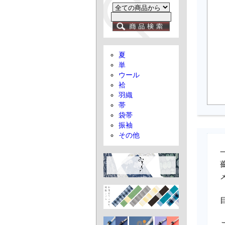
夏
単
ウール
袷
羽織
帯
袋帯
振袖
その他