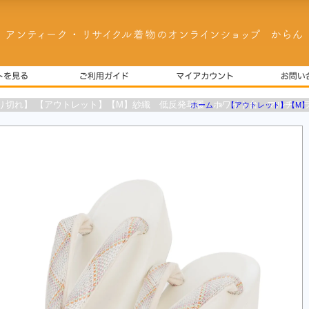
り切れ】 【アウトレット】【M】紗織 低反発草履 ホワイト台 マルチカ
ホーム
»
【アウトレット】【M