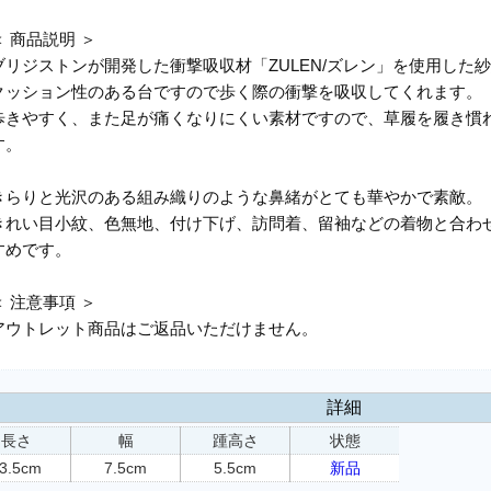
＜ 商品説明 ＞
ブリジストンが開発した衝撃吸収材「ZULEN/ズレン」を使用した
クッション性のある台ですので歩く際の衝撃を吸収してくれます。
歩きやすく、また足が痛くなりにくい素材ですので、草履を履き慣
す。
きらりと光沢のある組み織りのような鼻緒がとても華やかで素敵。
きれい目小紋、色無地、付け下げ、訪問着、留袖などの着物と合わ
すめです。
＜ 注意事項 ＞
アウトレット商品はご返品いただけません。
詳細
長さ
幅
踵高さ
状態
3.5cm
7.5cm
5.5cm
新品