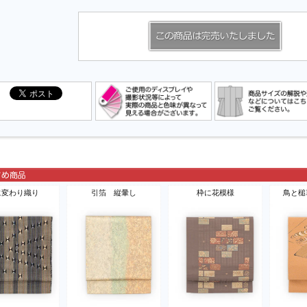
に変わり織り
引箔 縦暈し
枠に花模様
鳥と槌