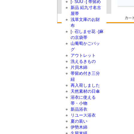
[- SUU -] 帯留め
新品 絽九寸名古
屋帯
浅草文庫のお財
布
[- 召しませ花 -]麻
の京袋帯
山葡萄かごバッ
グ
アウトレット
洗えるきもの
片貝木綿
帯留め付き三分
紐
再入荷しました
天然素材の日傘
浴衣に使える
帯・小物
新品浴衣
リユース浴衣
夏の装い
伊勢木綿
久留米絣