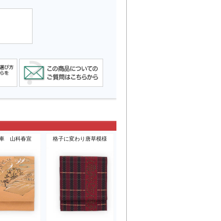
車 山科春宣
格子に変わり唐草模様