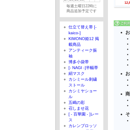
12
毎週土曜日22時に
商品追加予定です
仕立て替え帯 [-
お
kaico-]
KIMONO姫12 掲
載商品
アンティーク振
袖
博多小袋帯
[- NAGI -]半幅帯
お
絹マスク
カシミール刺繍
ストール
カシミヤショー
商
ル
五嶋の彩
召しませ花
そ
[ - 百華園 - ]レー
ス
カレンブロッソ