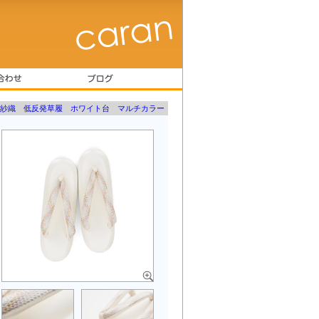
ラー
】紗織 低反発草履 ホワイト台 マルチカラー