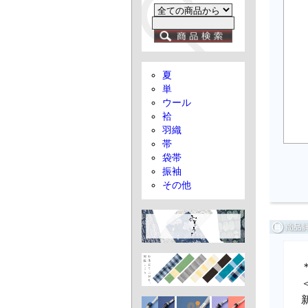
夏
単
ウール
袷
羽織
帯
袋帯
振袖
その他